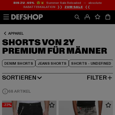
BIS ZU -65%
😲💥 Summer Sale Reloaded — absolute
Zum
Zum
Zum
RABATTESKALATION ❯❯
ZUM SALE
❮❮
Inhalt
Fußzeile
Produktraster
springen
springen
springen
APPAREL
SHORTS VON 2Y
PREMIUM FÜR MÄNNER
DENIM SHORTS
JEANS SHORTS
SHORTS - UNDEFINED
SORTIEREN
FILTER
BELIEBTESTE
68 ARTIKEL
-23%