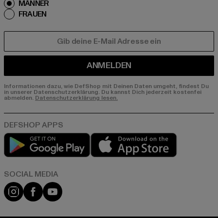
MÄNNER
FRAUEN
E-MAIL
ANMELDEN
Informationen dazu, wie DefShop mit Deinen Daten umgeht, findest Du
in unserer Datenschutzerklärung. Du kannst Dich jederzeit kostenfei
abmelden.
Datenschutzerklärung lesen.
Play market
App store
Instagram
Facebook
YouTube