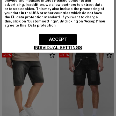
provide and measure interest-based contents and
advertising. In addition, we allow partners to extract data
or to use cookies. This may also include the processing of
your data in the USA or other countries which do not have
the EU data protection standard. If you want to change
this, click on "Custom settings". By clicking on "Accept" you
2Y PREMIUM
2Y PREMIUM
agree to this.
Data protection
Tyler
2Y Jeans Shorts
Derzeitiger Preis: 18,89 EUR
Aktionspreis: 29,99 EUR
Derzeitiger Preis: 25,89 EUR
Aktionspreis:
18,89 EUR
29,99 EUR
25,89 EUR
34,99 EUR
ACCEPT
INDIVIDUAL SETTINGS
-32%
-26%