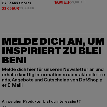
Derzeitiger Preis: 18,99 EUR
Aktionspreis: 
18,99 EUR
24,99 EUR
2Y Jeans Shorts
Derzeitiger Preis: 23,09 EUR
Aktionspreis: 29,99 EUR
23,09 EUR
29,99 EUR
MELDE DICH AN, UM
INSPIRIERT ZU BLEI
BEN!
Melde dich hier für unseren Newsletter an und
erhalte künftig Informationen über aktuelle Tre
nds, Angebote und Gutscheine von DefShop p
er E-Mail!
An welchen Produkten bist du interessiert?