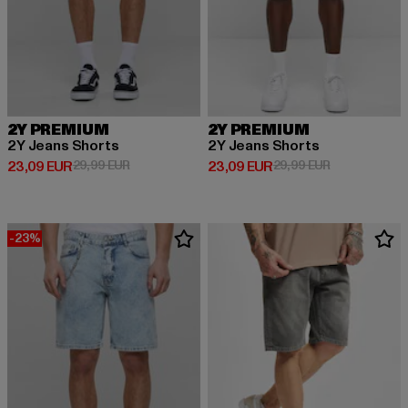
2Y PREMIUM
2Y PREMIUM
2Y Jeans Shorts
2Y Jeans Shorts
Derzeitiger Preis: 23,09 EUR
Aktionspreis: 29,99 EUR
Derzeitiger Preis: 23,09 EUR
Aktionspreis:
23,09 EUR
29,99 EUR
23,09 EUR
29,99 EUR
-23%