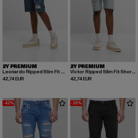
2Y PREMIUM
2Y PREMIUM
Leonardo Ripped Slim Fit Shorts
Victor Ripped Slim Fit Shorts
Derzeitiger Preis: 42,74 EUR
Derzeitiger Preis: 42,74 EUR
42,74 EUR
42,74 EUR
-42%
-26%