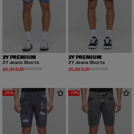
2Y PREMIUM
2Y PREMIUM
2Y Jeans Shorts
2Y Jeans Shorts
Derzeitiger Preis: 26,09 EUR
Aktionspreis: 44,99 EUR
Derzeitiger Preis: 25,89 EUR
Aktionspreis:
26,09 EUR
44,99 EUR
25,89 EUR
34,99 EUR
-26%
-23%