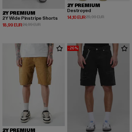
2Y PREMIUM
Destroyed
2Y PREMIUM
Derzeitiger Preis: 14,10 EUR
Aktionspreis: 
14,10 EUR
29,99 EUR
2Y Wide Pinstripe Shorts
Derzeitiger Preis: 18,99 EUR
Aktionspreis: 24,99 EUR
18,99 EUR
24,99 EUR
-26%
2Y PREMIUM