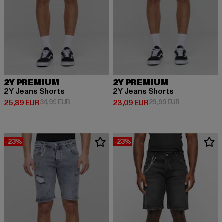
2Y PREMIUM
2Y PREMIUM
2Y Jeans Shorts
2Y Jeans Shorts
Derzeitiger Preis: 25,89 EUR
Aktionspreis: 34,99 EUR
Derzeitiger Preis: 23,09 EUR
Aktionspreis:
25,89 EUR
34,99 EUR
23,09 EUR
29,99 EUR
-23%
-23%