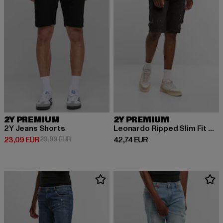
2Y PREMIUM
2Y PREMIUM
2Y Jeans Shorts
Leonardo Ripped Slim Fit Shorts
Derzeitiger Preis: 23,09 EUR
Aktionspreis: 29,99 EUR
Derzeitiger Preis: 42,74 EUR
23,09 EUR
29,99 EUR
42,74 EUR