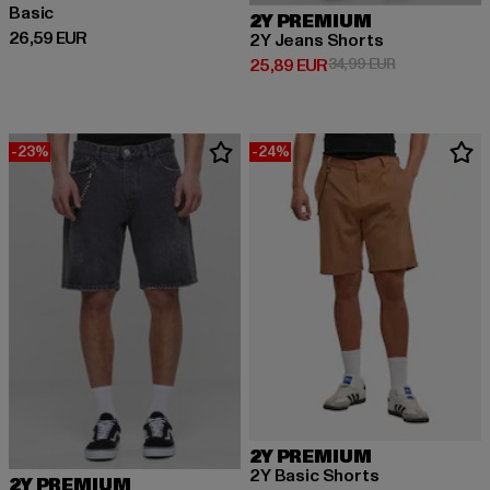
Basic
2Y PREMIUM
Derzeitiger Preis: 26,59 EUR
26,59 EUR
2Y Jeans Shorts
Derzeitiger Preis: 25,89 EUR
Aktionspreis:
25,89 EUR
34,99 EUR
-23%
-24%
2Y PREMIUM
2Y Basic Shorts
2Y PREMIUM