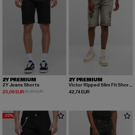
2Y PREMIUM
2Y PREMIUM
2Y Jeans Shorts
Victor Ripped Slim Fit Shorts
Derzeitiger Preis: 23,09 EUR
Aktionspreis: 29,99 EUR
Derzeitiger Preis: 42,74 EUR
23,09 EUR
29,99 EUR
42,74 EUR
-23%