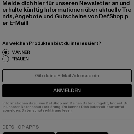
Melde dich hier für unseren Newsletter an und
erhalte künftig Informationen über aktuelle Tre
nds, Angebote und Gutscheine von DefShop p
er E-Mail!
An welchen Produkten bist du interessiert?
MÄNNER
FRAUEN
E-MAIL
ANMELDEN
Informationen dazu, wie DefShop mit Deinen Daten umgeht, findest Du
in unserer Datenschutzerklärung. Du kannst Dich jederzeit kostenfei
abmelden.
Datenschutzerklärung lesen.