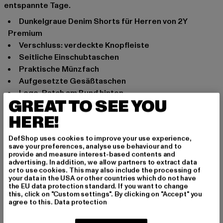
entspannte Tage.
Dunkelgraue Denim Shorts für Herren von 2Y
Premium
Verschluss: verdeckte Knopfleiste
Seitliche Einschubtaschen
Praktische Münzfach
Aufgesetzte Gesäßtaschen
Logo-Patch am Bund hinten
GREAT TO SEE YOU
Bequem geschnitten
HERE!
Anlass: Basic
Marke: 2Y Premium
DefShop uses cookies to improve your use experience,
Kat.: Shorts
save your preferences, analyse use behaviour and to
provide and measure interest-based contents and
Farbe: grau
advertising. In addition, we allow partners to extract data
Hersteller Farbe: anthracite
or to use cookies. This may also include the processing of
your data in the USA or other countries which do not have
Materialzusammensetzung: 100% Baumwolle
the EU data protection standard. If you want to change
Art.Nr: 2Y0117-01745
this, click on "Custom settings". By clicking on "Accept" you
agree to this.
Data protection
Hersteller: 2Y Premium GmbH |
info@2y-studios.com