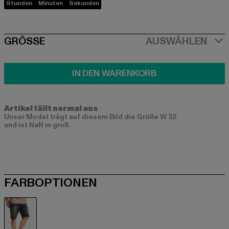
Stunden
Minuten
Sekunden
SIZE
GRÖSSE
AUSWÄHLEN
IN DEN WARENKORB
Artikel fällt normal aus
Unser Model trägt auf diesem Bild die Größe W 32
und ist NaN m groß.
FARBOPTIONEN