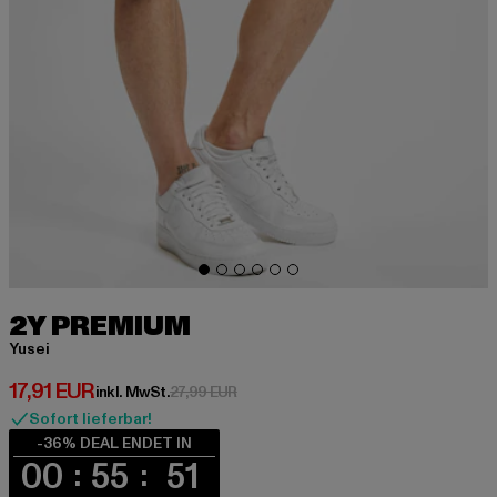
2Y PREMIUM
Yusei
Derzeitiger Preis: 17,91 EUR
17,91 EUR
Aktionspreis: 27,99 EUR
inkl. MwSt.
27,99 EUR
Sofort lieferbar!
-36% DEAL ENDET IN
00
55
51