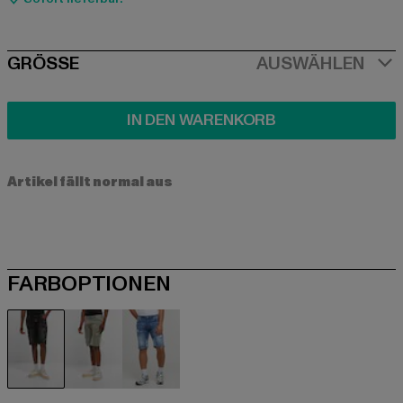
SIZE
GRÖSSE
AUSWÄHLEN
IN DEN WARENKORB
Artikel fällt normal aus
FARBOPTIONEN
schwarz
blau
blau