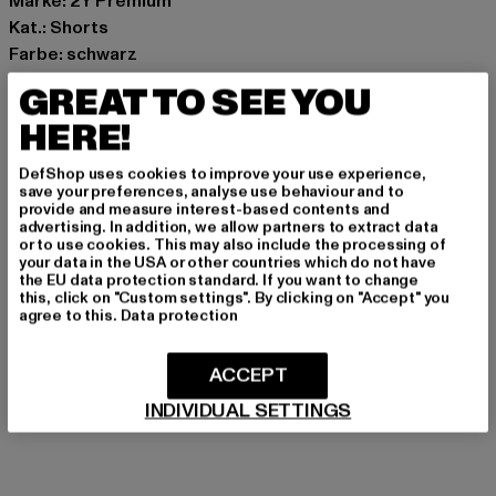
Marke: 2Y Premium
Kat.: Shorts
Farbe: schwarz
Hersteller Farbe: black
GREAT TO SEE YOU
Materialzusammensetzung: 97% Baumwolle, 3%
HERE!
Elasthan
Art.Nr: 2Y-SYLVA-00007
DefShop uses cookies to improve your use experience,
save your preferences, analyse use behaviour and to
provide and measure interest-based contents and
Hersteller: 2Y Premium GmbH |
info@2y-studios.com
advertising. In addition, we allow partners to extract data
Hollefeldstraße 16 | 48282 Emsdetten | DE
or to use cookies. This may also include the processing of
your data in the USA or other countries which do not have
the EU data protection standard. If you want to change
this, click on "Custom settings". By clicking on "Accept" you
GRÖSSE & PASSFORM
agree to this.
Data protection
PFLEGEHINWEISE
ACCEPT
INDIVIDUAL SETTINGS
LIEFERUNG & RÜCKGABE