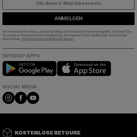
E-MAIL
ANMELDEN
Informationen dazu, wie DefShop mit Deinen Daten umgeht, findest Du
in unserer Datenschutzerklärung. Du kannst Dich jederzeit kostenfei
abmelden.
Datenschutzerklärung lesen.
Play market
App store
Instagram
Facebook
YouTube
KOSTENLOSE RETOURE