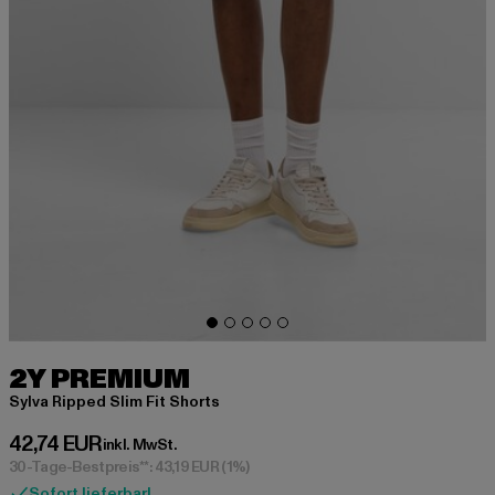
2Y PREMIUM
Sylva Ripped Slim Fit Shorts
Derzeitiger Preis: 42,74 EUR
42,74 EUR
inkl. MwSt.
30-Tage-Bestpreis**: 43,19 EUR
(1%)
Sofort lieferbar!