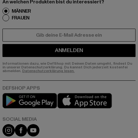
An welchen Produkten bist du interessiert?
MÄNNER
FRAUEN
E-MAIL
ANMELDEN
Informationen dazu, wie DefShop mit Deinen Daten umgeht, findest Du
in unserer Datenschutzerklärung. Du kannst Dich jederzeit kostenfei
abmelden.
Datenschutzerklärung lesen.
Play market
App store
Instagram
Facebook
YouTube