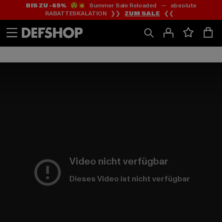
BIS ZU -65%
😲💥 Summer Sale Reloaded — absolute
Zum
Zum
RABATTESKALATION ❯❯
ZUM SALE
❮❮
Inhalt
Fußzeile
springen
springen
Video nicht verfügbar
Dieses Video ist nicht verfügbar