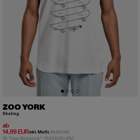
ZOO YORK
Skating
Derzeitiger Preis: ab 14,99 EUR
ab
14,99 EUR
Aktionspreis: 24,99 EUR
inkl. MwSt.
24,99 EUR
30-Tage-Bestpreis**: 13,99 EUR
(-8%)