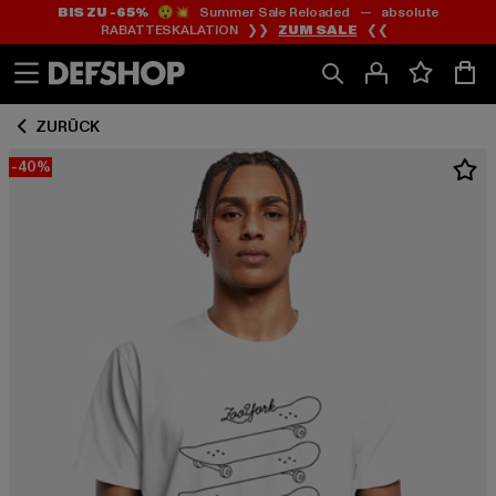
BIS ZU -65%
😲💥 Summer Sale Reloaded — absolute
Zum
Zum
RABATTESKALATION ❯❯
ZUM SALE
❮❮
Inhalt
Fußzeile
springen
springen
ZURÜCK
-40%