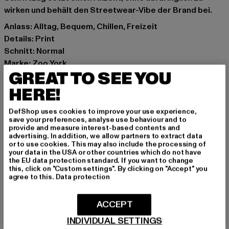
wirken und behält den Streetwear-Vibe der Brand bei.
Anlass: Alltag, Bequem, Chillen, Freizeit
Details: Print
Schnitt: Normal
Marke: Zoo York
GREAT TO SEE YOU
Kat.: T-Shirts
Farbe: weiß
HERE!
Hersteller Farbe: white
DefShop uses cookies to improve your use experience,
Materialzusammensetzung: 100% Baumwolle
save your preferences, analyse use behaviour and to
Art.Nr: ZY006-00220
provide and measure interest-based contents and
advertising. In addition, we allow partners to extract data
or to use cookies. This may also include the processing of
Hersteller: TB International GmbH |
info@tbint.de
your data in the USA or other countries which do not have
the EU data protection standard. If you want to change
Dr.-Robert-Murjahn-Straße 7 | 64372 Ober-Ramstadt |
this, click on "Custom settings". By clicking on "Accept" you
DE
agree to this.
Data protection
ACCEPT
GRÖSSE & PASSFORM
INDIVIDUAL SETTINGS