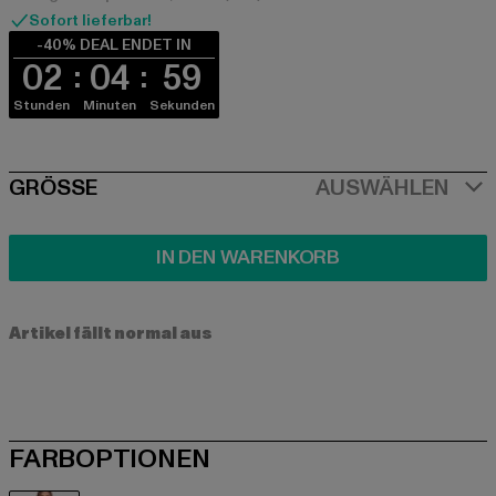
Sofort lieferbar!
-40% DEAL ENDET IN
02
04
59
Stunden
Minuten
Sekunden
SIZE
GRÖSSE
AUSWÄHLEN
IN DEN WARENKORB
Artikel fällt normal aus
FARBOPTIONEN