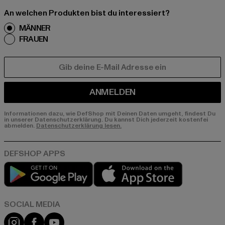
An welchen Produkten bist du interessiert?
MÄNNER
FRAUEN
E-MAIL
ANMELDEN
Informationen dazu, wie DefShop mit Deinen Daten umgeht, findest Du
in unserer Datenschutzerklärung. Du kannst Dich jederzeit kostenfei
abmelden.
Datenschutzerklärung lesen.
Play market
App store
Instagram
Facebook
YouTube