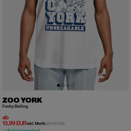
ZOO YORK
Funky Balling
Derzeitiger Preis: ab 13,99 EUR
ab
13,99 EUR
Aktionspreis: 24,99 EUR
inkl. MwSt.
24,99 EUR
Sofort lieferbar!