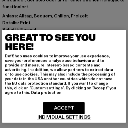
Allrounder, der solo oder unter einer offenen Hemdjacke
funktioniert.
Anlass: Alltag, Bequem, Chillen, Freizeit
Details: Print
Schnitt: Normal
GREAT TO SEE YOU
Marke: Zoo York
Kat.: T-Shirts
HERE!
Farbe: weiß
DefShop uses cookies to improve your use experience,
Hersteller Farbe: white
save your preferences, analyse use behaviour and to
Materialzusammensetzung: 100% Baumwolle
provide and measure interest-based contents and
advertising. In addition, we allow partners to extract data
Art.Nr: ZY008-00220
or to use cookies. This may also include the processing of
your data in the USA or other countries which do not have
the EU data protection standard. If you want to change
Hersteller: TB International GmbH |
info@tbint.de
this, click on "Custom settings". By clicking on "Accept" you
Dr.-Robert-Murjahn-Straße 7 | 64372 Ober-Ramstadt |
agree to this.
Data protection
DE
ACCEPT
INDIVIDUAL SETTINGS
GRÖSSE & PASSFORM