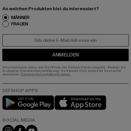
An welchen Produkten bist du interessiert?
MÄNNER
FRAUEN
E-MAIL
ANMELDEN
Informationen dazu, wie DefShop mit Deinen Daten umgeht, findest Du
in unserer Datenschutzerklärung. Du kannst Dich jederzeit kostenfei
abmelden.
Datenschutzerklärung lesen.
Play market
App store
Instagram
Facebook
YouTube