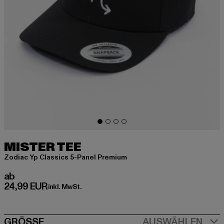
MISTER TEE
Zodiac Yp Classics 5-Panel Premium
Derzeitiger Preis: ab 24,99 EUR
ab
24,99 EUR
inkl. MwSt.
GRÖSSE
AUSWÄHLEN