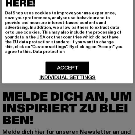
HERE!
DefShop uses cookies to improve your use experience,
GRÖSSE & PASSFORM
save your preferences, analyse use behaviour and to
provide and measure interest-based contents and
advertising. In addition, we allow partners to extract data
PFLEGEHINWEISE
or to use cookies. This may also include the processing of
your data in the USA or other countries which do not have
the EU data protection standard. If you want to change
LIEFERUNG & RÜCKGABE
this, click on "Custom settings". By clicking on "Accept" you
agree to this.
Data protection
ACCEPT
INDIVIDUAL SETTINGS
MELDE DICH AN, UM
INSPIRIERT ZU BLEI
BEN!
Melde dich hier für unseren Newsletter an und