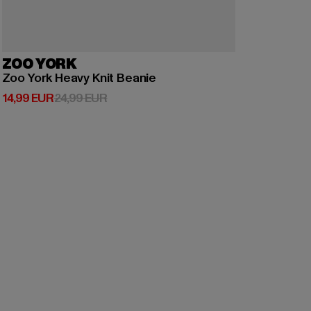
ZOO YORK
Zoo York Heavy Knit Beanie
Derzeitiger Preis: 14,99 EUR
Aktionspreis: 24,99 EUR
14,99 EUR
24,99 EUR