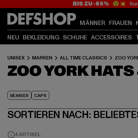
BIS ZU -65%
😲💥 Sum
MÄNNER
FRAUEN
NEU
BEKLEIDUNG
SCHUHE
ACCESSOIRES
UNISEX
MARKEN
ALL TIME CLASSICS
ZOO YOR
ZOO YORK HATS
BEANIES
CAPS
SORTIEREN NACH:
BELIEBTE
4 ARTIKEL