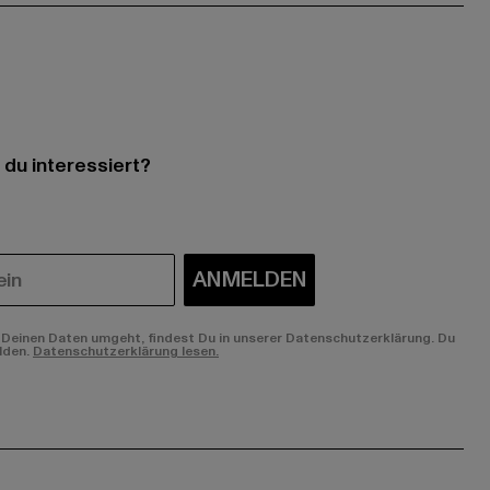
 du interessiert?
ANMELDEN
Deinen Daten umgeht, findest Du in unserer Datenschutzerklärung. Du
lden.
Datenschutzerklärung lesen.