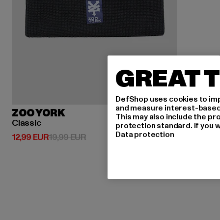
GREAT T
DefShop uses cookies to imp
and measure interest-based c
ZOO YORK
This may also include the pr
Classic
protection standard. If you w
Data protection
Derzeitiger Preis: 12,99 EUR
Aktionspreis: 19,99 EUR
12,99 EUR
19,99 EUR