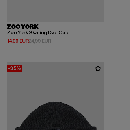
ZOO YORK
Zoo York Skating Dad Cap
Derzeitiger Preis: 14,99 EUR
Aktionspreis: 24,99 EUR
14,99 EUR
24,99 EUR
-35%