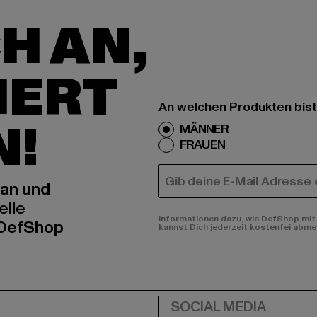
H AN,
IERT
An welchen Produkten bist
N!
MÄNNER
FRAUEN
E-MAIL
 an und
elle
Informationen dazu, wie DefShop mit 
 DefShop
kannst Dich jederzeit kostenfei abme