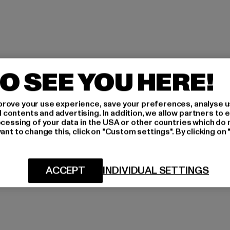
O SEE YOU HERE!
rove your use experience, save your preferences, analyse u
ontents and advertising. In addition, we allow partners to e
ocessing of your data in the USA or other countries which do 
ant to change this, click on "Custom settings". By clicking on 
ACCEPT
INDIVIDUAL SETTINGS