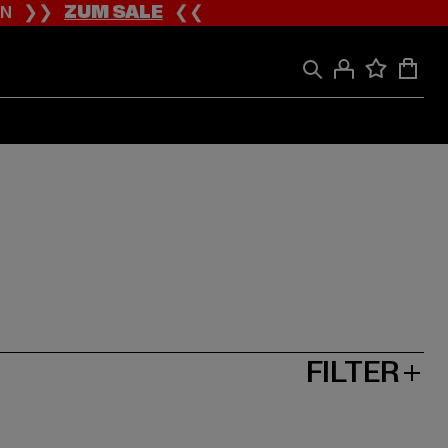
ION ❯❯
ZUM SALE
❮❮
FILTER