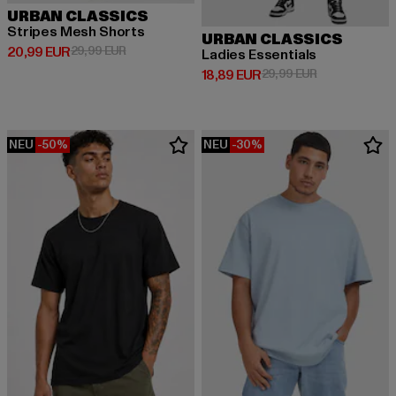
URBAN CLASSICS
Stripes Mesh Shorts
URBAN CLASSICS
Derzeitiger Preis: 20,99 EUR
Aktionspreis: 29,99 EUR
20,99 EUR
29,99 EUR
Ladies Essentials
Derzeitiger Preis: 18,89 EUR
Aktionspreis: 
18,89 EUR
29,99 EUR
NEU
-50%
NEU
-30%