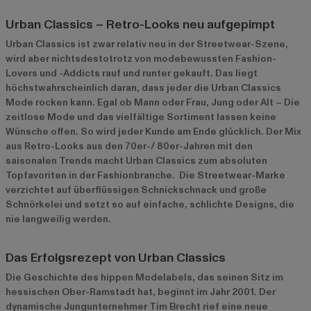
Urban Classics – Retro-Looks neu aufgepimpt
Urban Classics ist zwar relativ neu in der Streetwear-Szene,
wird aber nichtsdestotrotz von modebewussten Fashion-
Lovers und -Addicts rauf und runter gekauft. Das liegt
höchstwahrscheinlich daran, dass jeder die Urban Classics
Mode rocken kann. Egal ob Mann oder Frau, Jung oder Alt – Die
zeitlose Mode und das vielfältige Sortiment lassen keine
Wünsche offen. So wird jeder Kunde am Ende glücklich. Der Mix
aus Retro-Looks aus den 70er-/ 80er-Jahren mit den
saisonalen Trends macht Urban Classics zum absoluten
Topfavoriten in der Fashionbranche. Die Streetwear-Marke
verzichtet auf überflüssigen Schnickschnack und große
Schnörkelei und setzt so auf einfache, schlichte Designs, die
nie langweilig werden.
Das Erfolgsrezept von Urban Classics
Die Geschichte des hippen Modelabels, das seinen Sitz im
hessischen Ober-Ramstadt hat, beginnt im Jahr 2001. Der
dynamische Jungunternehmer Tim Brecht rief eine neue