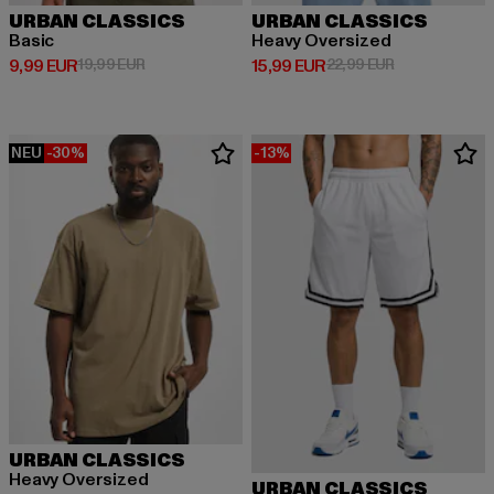
URBAN CLASSICS
URBAN CLASSICS
Basic
Heavy Oversized
Derzeitiger Preis: 9,99 EUR
Aktionspreis: 19,99 EUR
Derzeitiger Preis: 15,99 EUR
Aktionspreis: 
9,99 EUR
19,99 EUR
15,99 EUR
22,99 EUR
NEU
-30%
-13%
URBAN CLASSICS
Heavy Oversized
URBAN CLASSICS