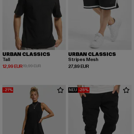
URBAN CLASSICS
URBAN CLASSICS
Tall
Stripes Mesh
Derzeitiger Preis: 12,99 EUR
Aktionspreis: 19,99 EUR
Derzeitiger Preis: 27,89 EUR
12,99 EUR
19,99 EUR
27,89 EUR
-21%
NEU
-28%