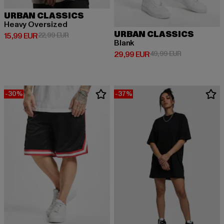
URBAN CLASSICS
Heavy Oversized
URBAN CLASSICS
Derzeitiger Preis: 15,99 EUR
Aktionspreis: 22,99 EUR
15,99 EUR
22,99 EUR
Blank
Derzeitiger Preis: 29,99 EUR
Aktionspreis:
29,99 EUR
49,99 EUR
-30%
-37%