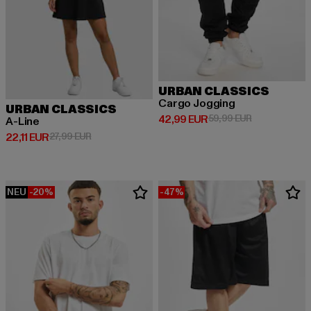
URBAN CLASSICS
Cargo Jogging
URBAN CLASSICS
Derzeitiger Preis: 42,99 EUR
Aktionspreis:
42,99 EUR
59,99 EUR
A-Line
Derzeitiger Preis: 22,11 EUR
Aktionspreis: 27,99 EUR
22,11 EUR
27,99 EUR
NEU
-20%
-47%