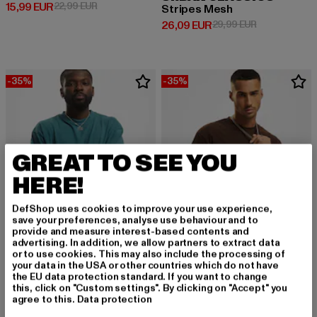
Derzeitiger Preis: 15,99 EUR
Aktionspreis: 22,99 EUR
15,99 EUR
22,99 EUR
Stripes Mesh
Derzeitiger Preis: 26,09 EUR
Aktionspreis:
26,09 EUR
29,99 EUR
-35%
-35%
GREAT TO SEE YOU
HERE!
DefShop uses cookies to improve your use experience,
save your preferences, analyse use behaviour and to
provide and measure interest-based contents and
advertising. In addition, we allow partners to extract data
or to use cookies. This may also include the processing of
your data in the USA or other countries which do not have
the EU data protection standard. If you want to change
URBAN CLASSICS
URBAN CLASSICS
this, click on "Custom settings". By clicking on "Accept" you
Tall
Tall Tee
agree to this.
Data protection
Derzeitiger Preis: 12,99 EUR
Aktionspreis: 19,99 EUR
Derzeitiger Preis: 12,99 EUR
Aktionspreis: 
12,99 EUR
19,99 EUR
12,99 EUR
19,99 EUR