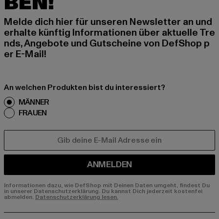
BEN!
Melde dich hier für unseren Newsletter an und
erhalte künftig Informationen über aktuelle Tre
nds, Angebote und Gutscheine von DefShop p
er E-Mail!
An welchen Produkten bist du interessiert?
MÄNNER
FRAUEN
E-MAIL
ANMELDEN
Informationen dazu, wie DefShop mit Deinen Daten umgeht, findest Du
in unserer Datenschutzerklärung. Du kannst Dich jederzeit kostenfei
abmelden.
Datenschutzerklärung lesen.