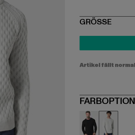
SIZE
GRÖSSE
Artikel fällt norma
FARBOPTIO