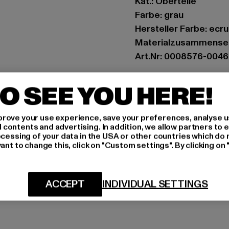
Kat.: Oberteile
Farbe: grau
Hersteller Farbe: ecru
Materialzusammense
Art.Nr: 0008576-004
Hersteller: Zabou Hou
O SEE YOU HERE!
Shelley Road, Ashton-
rove your use experience, save your preferences, analyse u
ontents and advertising. In addition, we allow partners to e
GRÖSSE 
ocessing of your data in the USA or other countries which do 
ant to change this, click on "Custom settings". By clicking on 
PFLEGEHINWE
LIEFERUNG &
ACCEPT
INDIVIDUAL SETTINGS