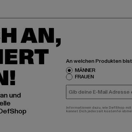
H AN,
IERT
An welchen Produkten bist
N!
MÄNNER
FRAUEN
E-MAIL
 an und
elle
Informationen dazu, wie DefShop mit 
 DefShop
kannst Dich jederzeit kostenfei abme