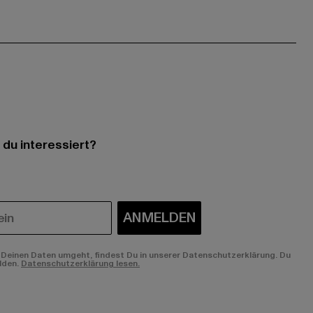
 du interessiert?
ANMELDEN
Deinen Daten umgeht, findest Du in unserer Datenschutzerklärung. Du
lden.
Datenschutzerklärung lesen.