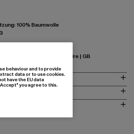
tzung: 100% Baumwolle
63
se |
Krishna@zabou.co.uk
on-Ribble | PR2 2ZH Lancashire | GB
se behaviour and to provide
xtract data or to use cookies.
& PASSFORM
not have the EU data
"Accept" you agree to this.
ISE
 RÜCKGABE