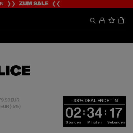
ION ❯❯
ZUM SALE
❮❮
LICE
 49,59 EUR
Aktionspreis: 79,99 EUR
79,99 EUR
-38% DEAL ENDET IN
9 EUR
(-5%)
02
34
16
Stunden
Minuten
Sekunden