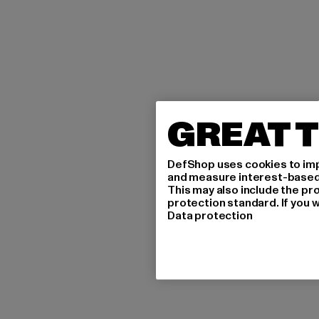
GREAT T
DefShop uses cookies to imp
and measure interest-based c
This may also include the pr
protection standard. If you w
Data protection