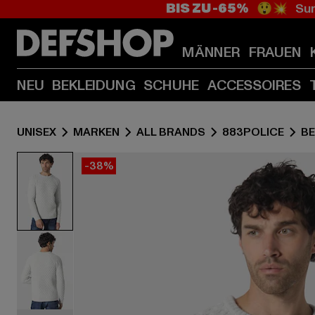
BIS ZU -65%
😲💥 Sum
MÄNNER
FRAUEN
NEU
BEKLEIDUNG
SCHUHE
ACCESSOIRES
UNISEX
MARKEN
ALL BRANDS
883POLICE
BE
-38%