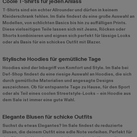
Coole T-Shirts für jeden Anlass
T-Shirts
sind ein echter Allrounder und dürfen in keinem
Kleiderschrank fehlen. Im Sale findest du eine große Auswahl an
Modellen, von schlichten Basics bis hin zu auffälligen Prints.
Diese vielseitigen Teile lassen sich mit Jeans, Röcken oder
Shorts kombinieren und eignen sich perfekt für lässige Looks
oder als Basis für ein schickes Outfit mit Blazer.
Stylische Hoodies für gemütliche Tage
Hoodies sind der Inbegriff von Komfort und Style. Im Sale bei
Def-Shop findest du eine riesige Auswahl an
Hoodies
, die sich
durch gemütliche Materialien und angesagte Designs
auszeichnen. Ob für entspannte Tage zu Hause, für den Sport
oder als Teil eines coolen Streetstyle-Looks – ein Hoodie aus
dem Sale ist immer eine gute Wahl.
Elegante Blusen für schicke Outfits
Suchst du etwas Elegantes? Im Sale findest du reduzierte
Blusen, die deinem Outfit eine edle Note verleihen. Perfekt für