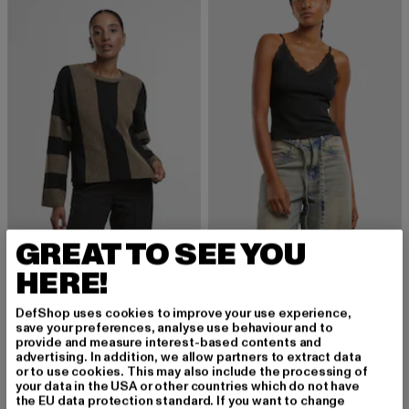
GREAT TO SEE YOU
NOISY MAY
URBAN CLASSICS
HERE!
NMAGATHA
Ladies V-Neck Lace Top 2-Pack
Derzeitiger Preis: 26,79 EUR
Aktionspreis: 39,99 EUR
Derzeitiger Preis: 24,89 EUR
Aktionspreis:
26,79 EUR
39,99 EUR
24,89 EUR
29,99 EUR
DefShop uses cookies to improve your use experience,
save your preferences, analyse use behaviour and to
provide and measure interest-based contents and
advertising. In addition, we allow partners to extract data
or to use cookies. This may also include the processing of
-27%
-44%
your data in the USA or other countries which do not have
the EU data protection standard. If you want to change