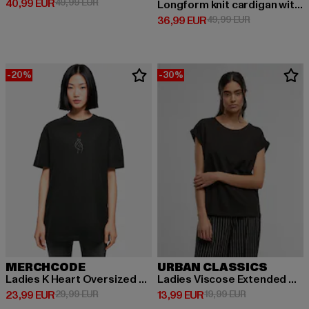
Derzeitiger Preis: 40,99 EUR
Aktionspreis: 49,99 EUR
40,99 EUR
49,99 EUR
Longform knit cardigan with hood
Derzeitiger Preis: 36,99 EUR
Aktionspreis:
36,99 EUR
49,99 EUR
-20%
-30%
MERCHCODE
URBAN CLASSICS
Ladies K Heart Oversized Boyfriend
Ladies Viscose Extended Shoulder Tee
Derzeitiger Preis: 23,99 EUR
Aktionspreis: 29,99 EUR
Derzeitiger Preis: 13,99 EUR
Aktionspreis: 
23,99 EUR
29,99 EUR
13,99 EUR
19,99 EUR