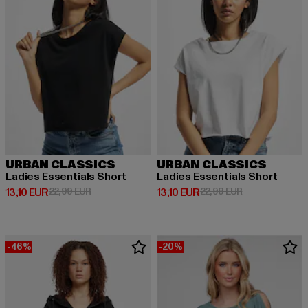
URBAN CLASSICS
URBAN CLASSICS
Ladies Essentials Short
Ladies Essentials Short
Derzeitiger Preis: 13,10 EUR
Aktionspreis: 22,99 EUR
Derzeitiger Preis: 13,10 EUR
Aktionspreis: 2
13,10 EUR
22,99 EUR
13,10 EUR
22,99 EUR
-46%
-20%