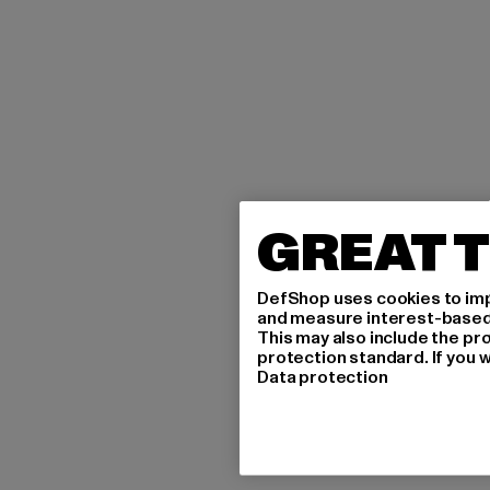
GREAT T
DefShop uses cookies to imp
and measure interest-based c
This may also include the pr
protection standard. If you w
Data protection