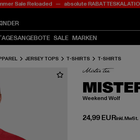
mer Sale Reloaded — absolute RABATTESKALAT
Zum
Zum
Inhalt
Fußzeile
springen
springen
KINDER
(Enter
(Enter
drücken)
drücken)
TAGESANGEBOTE
SALE
MARKEN
PPAREL
JERSEY TOPS
T-SHIRTS
T-SHIRTS
MISTER
Weekend Wolf
Derzeitiger Preis:
24,99 EUR
inkl. MwSt.