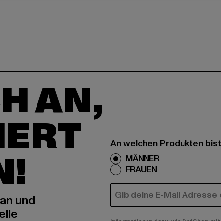
H AN,
IERT
An welchen Produkten bist
N!
MÄNNER
FRAUEN
E-MAIL
 an und
elle