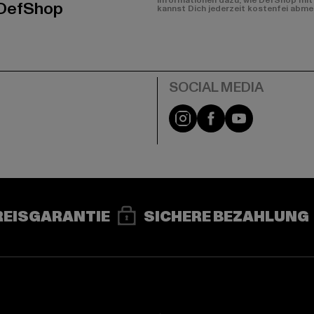
Informationen dazu, wie DefShop mit 
 DefShop
kannst Dich jederzeit kostenfei abme
e
Instagram
Facebook
YouTube
REISGARANTIE
SICHERE BEZAHLUNG