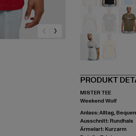
beige
schwarz
bla
grau
grau
oli
weiß
gelb
PRODUKT DET
MISTER TEE
Weekend Wolf
Anlass: Alltag, Bequem,
Ausschnitt: Rundhals
Ärmelart: Kurzarm