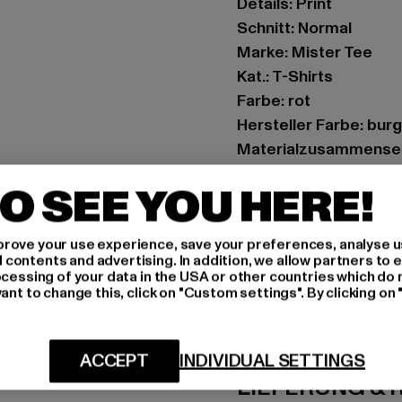
Details: Print
Schnitt: Normal
Marke: Mister Tee
Kat.: T-Shirts
Farbe: rot
Hersteller Farbe: bur
Materialzusammense
Art.Nr: MT1484-0060
O SEE YOU HERE!
Hersteller: TB Intern
Dr.-Robert-Murjahn-S
rove your use experience, save your preferences, analyse u
ontents and advertising. In addition, we allow partners to e
ocessing of your data in the USA or other countries which do 
ant to change this, click on "Custom settings". By clicking on 
GRÖSSE 
PFLEGEHINWE
ACCEPT
INDIVIDUAL SETTINGS
LIEFERUNG &