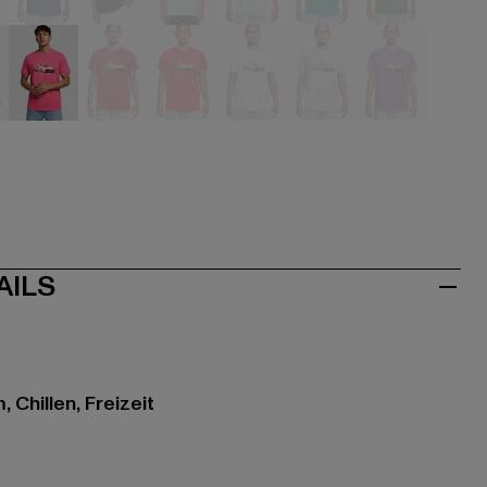
u
blau
blau
blau
grün
grün
grün
ve
pink
rot
rot
rosa
violet
violet
AILS
 Chillen, Freizeit