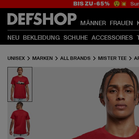
BIS ZU -65%
😲💥 Sum
MÄNNER
FRAUEN
NEU
BEKLEIDUNG
SCHUHE
ACCESSOIRES
UNISEX
MARKEN
ALL BRANDS
MISTER TEE
A