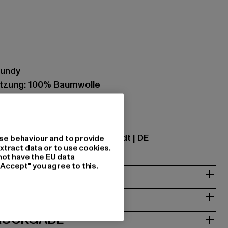
gundy
tzung: 100% Baumwolle
6
ational GmbH |
info@tbint.de
traße 7 | 64372 Ober-Ramstadt | DE
se behaviour and to provide
xtract data or to use cookies.
not have the EU data
"Accept" you agree to this.
& PASSFORM
ISE
 RÜCKGABE