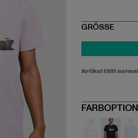
SIZE
GRÖSSE
Artikel fällt norma
FARBOPTIO