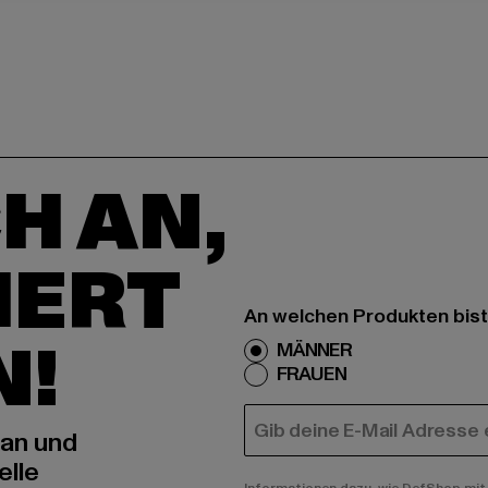
H AN,
IERT
An welchen Produkten bist
N!
MÄNNER
FRAUEN
E-MAIL
 an und
elle