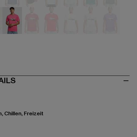
u
blau
blau
blau
grün
grün
grün
ve
pink
rot
rot
rosa
violet
violet
AILS
 Chillen, Freizeit