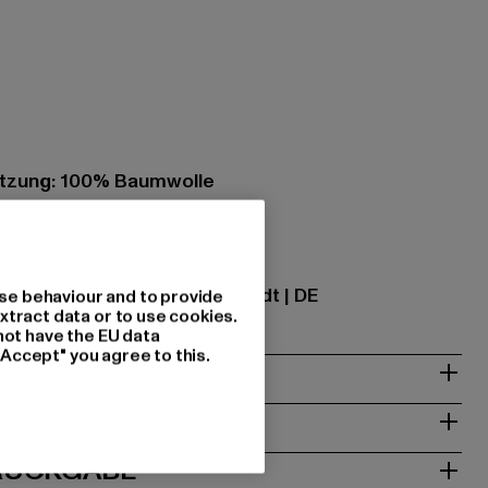
tzung: 100% Baumwolle
ational GmbH |
info@tbint.de
traße 7 | 64372 Ober-Ramstadt | DE
se behaviour and to provide
xtract data or to use cookies.
not have the EU data
"Accept" you agree to this.
& PASSFORM
ISE
 RÜCKGABE