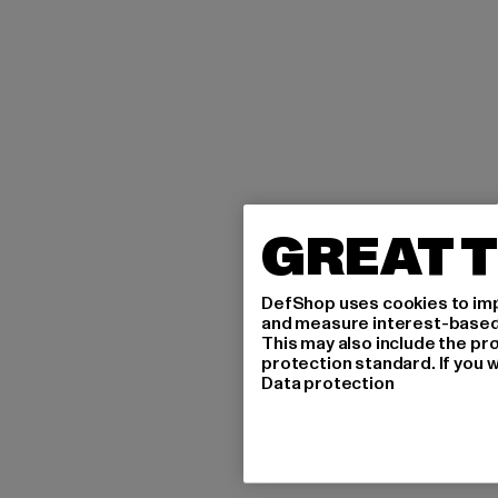
GREAT T
DefShop uses cookies to imp
and measure interest-based c
This may also include the pr
protection standard. If you w
Data protection