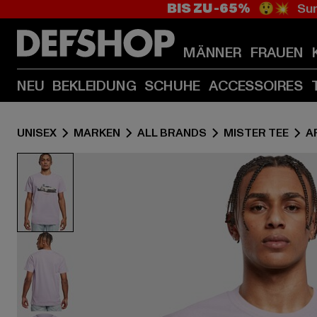
BIS ZU -65%
😲💥 Sum
MÄNNER
FRAUEN
NEU
BEKLEIDUNG
SCHUHE
ACCESSOIRES
UNISEX
MARKEN
ALL BRANDS
MISTER TEE
A