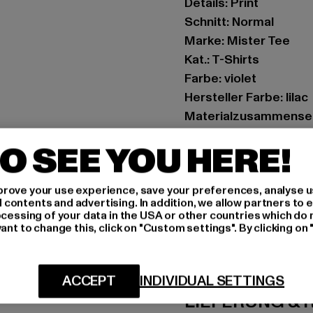
Details: Print
Schnitt: Normal
Marke: Mister Tee
Kat.: T-Shirts
Farbe: violet
Hersteller Farbe: lilac
Materialzusammense
Art.Nr: MT1484-00145
O SEE YOU HERE!
Hersteller: TB Intern
Dr.-Robert-Murjahn-S
rove your use experience, save your preferences, analyse u
ontents and advertising. In addition, we allow partners to e
ocessing of your data in the USA or other countries which do 
ant to change this, click on "Custom settings". By clicking on 
GRÖSSE 
PFLEGEHINWE
ACCEPT
INDIVIDUAL SETTINGS
LIEFERUNG &