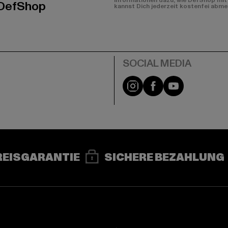
Informationen dazu, wie DefShop mit 
 DefShop
kannst Dich jederzeit kostenfei abme
e
Instagram
Facebook
YouTube
REISGARANTIE
SICHERE BEZAHLUNG