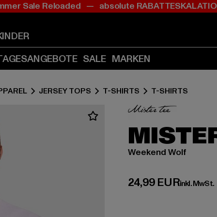
mer Sale Reloaded — absolute RABATTESKALAT
Zum
Zum
Inhalt
Fußzeile
springen
springen
KINDER
(Enter
(Enter
drücken)
drücken)
TAGESANGEBOTE
SALE
MARKEN
PPAREL
JERSEY TOPS
T-SHIRTS
T-SHIRTS
MISTER
Weekend Wolf
Derzeitiger Preis:
24,99 EUR
inkl. MwSt.