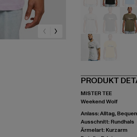
beige
schwarz
bla
grau
grau
oli
weiß
gelb
PRODUKT DET
MISTER TEE
Weekend Wolf
Anlass: Alltag, Bequem,
Ausschnitt: Rundhals
Ärmelart: Kurzarm