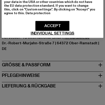
your data in the USA or other countries which do not have
Kat.: T-Shirts
the EU data protection standard. If you want to change
Farbe: pink
this, click on "Custom settings". By clicking on "Accept" you
agree to this.
Data protection
Hersteller Farbe: hibiskus pink
Materialzusammensetzung: 100% Baumwolle
ACCEPT
Art.Nr: MT1484-02534
INDIVIDUAL SETTINGS
Hersteller: TB International GmbH |
info@tbint.de
Dr.-Robert-Murjahn-Straße 7 | 64372 Ober-Ramstadt |
DE
GRÖSSE & PASSFORM
PFLEGEHINWEISE
LIEFERUNG & RÜCKGABE