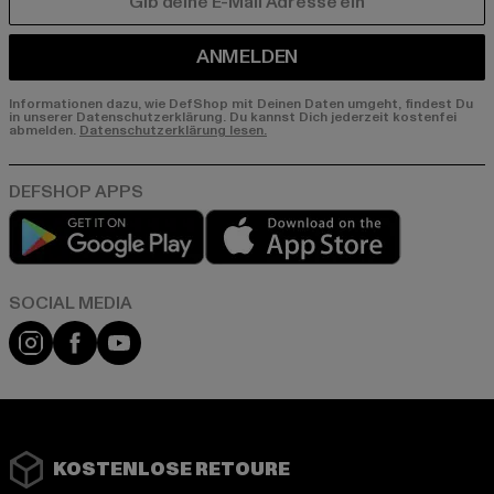
E-MAIL
ANMELDEN
Informationen dazu, wie DefShop mit Deinen Daten umgeht, findest Du
in unserer Datenschutzerklärung. Du kannst Dich jederzeit kostenfei
abmelden.
Datenschutzerklärung lesen.
Play market
App store
Instagram
Facebook
YouTube
KOSTENLOSE RETOURE