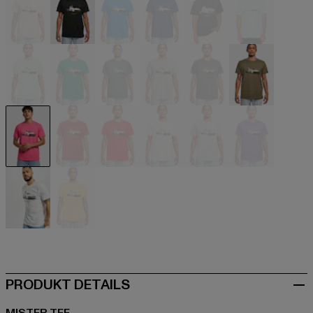
beige
schwarz
blau
blau
blau
blau
grün
grün
grün
grau
grau
olive
pink
rot
rot
rosa
violet
violet
weiß
gelb
PRODUKT DETAILS