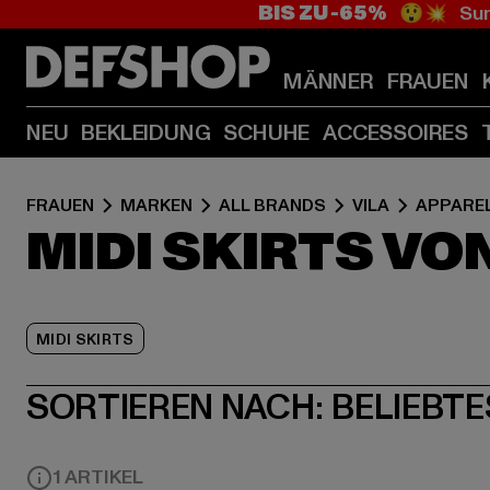
BIS ZU -65%
😲💥 Sum
MÄNNER
FRAUEN
NEU
BEKLEIDUNG
SCHUHE
ACCESSOIRES
FRAUEN
MARKEN
ALL BRANDS
VILA
APPARE
MIDI SKIRTS VO
MIDI SKIRTS
SORTIEREN NACH:
BELIEBTE
1 ARTIKEL