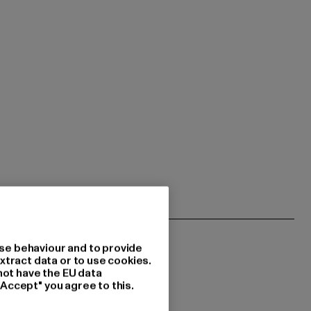
se behaviour and to provide
xtract data or to use cookies.
not have the EU data
"Accept" you agree to this.