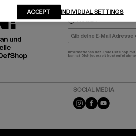
IERT
An welchen Produkten bist
N!
ACCEPT
INDIVIDUAL SETTINGS
MÄNNER
FRAUEN
E-MAIL
 an und
elle
Informationen dazu, wie DefShop mit 
 DefShop
kannst Dich jederzeit kostenfei abme
e
Instagram
Facebook
YouTube