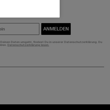
 du interessiert?
ANMELDEN
Deinen Daten umgeht, findest Du in unserer Datenschutzerklärung. Du
lden.
Datenschutzerklärung lesen.