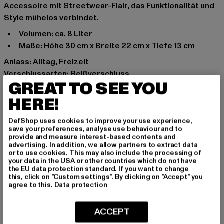
Accessoire mit Streetwear-Flair, das Funktionalität und
Style mühelos verbindet.
Volumen: ca. 8 Liter
Maße: Höhe 30 cm x Breite 22 cm x Tiefe 13 cm
Anlass: Alltag, Freizeit
Verschlussarten: Reißverschluss
GREAT TO SEE YOU
Marke: Brandit
Kat.: Bags & Luggage
HERE!
Farbe: camouflage
DefShop uses cookies to improve your use experience,
Hersteller Farbe: darkcamo
save your preferences, analyse use behaviour and to
Materialzusammensetzung: 100% Polyester, 60%
provide and measure interest-based contents and
advertising. In addition, we allow partners to extract data
Polyethylen, 20% Trivinyl, 20% Acetat
or to use cookies. This may also include the processing of
Art.Nr: BD8036-00707
your data in the USA or other countries which do not have
the EU data protection standard. If you want to change
this, click on "Custom settings". By clicking on "Accept" you
Hersteller: Brandit Textil GmbH |
info@brandit-wear.com
agree to this.
Data protection
Spichernstraße 6a | 50672 Köln | DE
ACCEPT