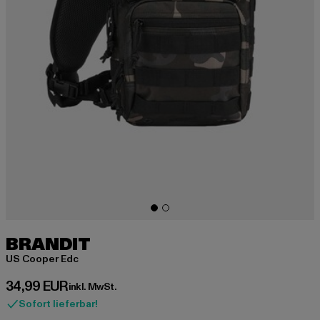
BRANDIT
US Cooper Edc
Derzeitiger Preis: 34,99 EUR
34,99 EUR
inkl. MwSt.
Sofort lieferbar!