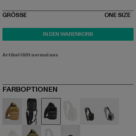
SIZE
GRÖSSE
ONE SIZE
IN DEN WARENKORB
Artikel fällt normal aus
FARBOPTIONEN
beige
schwarz
camouflage
camouflage
camouflage
camouflag