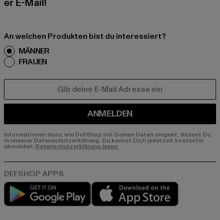
er E-Mail!
An welchen Produkten bist du interessiert?
MÄNNER
FRAUEN
E-MAIL
ANMELDEN
Informationen dazu, wie DefShop mit Deinen Daten umgeht, findest Du
in unserer Datenschutzerklärung. Du kannst Dich jederzeit kostenfei
abmelden.
Datenschutzerklärung lesen.
Play market
App store