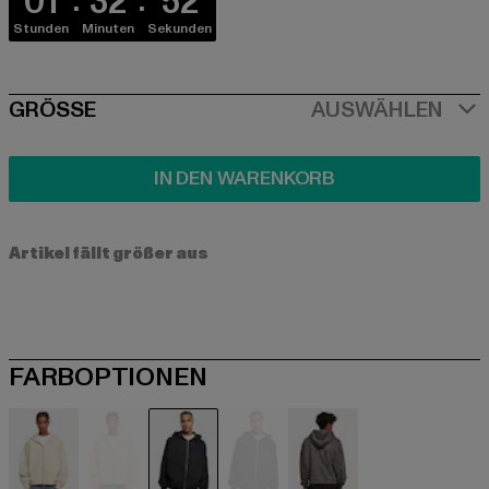
01
32
51
Stunden
Minuten
Sekunden
SIZE
GRÖSSE
AUSWÄHLEN
IN DEN WARENKORB
Artikel fällt größer aus
FARBOPTIONEN