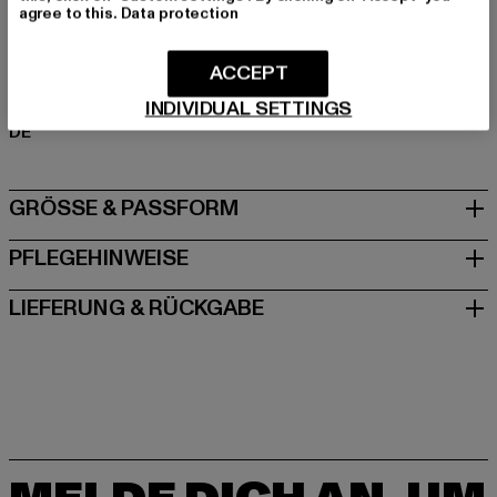
agree to this.
Data protection
Art.Nr: TB4921-00007
ACCEPT
Hersteller: TB International GmbH |
info@tbint.de
Dr.-Robert-Murjahn-Straße 7 | 64372 Ober-Ramstadt |
INDIVIDUAL SETTINGS
DE
GRÖSSE & PASSFORM
PFLEGEHINWEISE
LIEFERUNG & RÜCKGABE