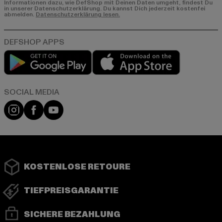
Informationen dazu, wie DefShop mit Deinen Daten umgeht, findest Du
in unserer Datenschutzerklärung. Du kannst Dich jederzeit kostenfei
abmelden.
Datenschutzerklärung lesen.
Play market
App store
Instagram
Facebook
YouTube
KOSTENLOSE RETOURE
TIEFPREISGARANTIE
SICHERE BEZAHLUNG