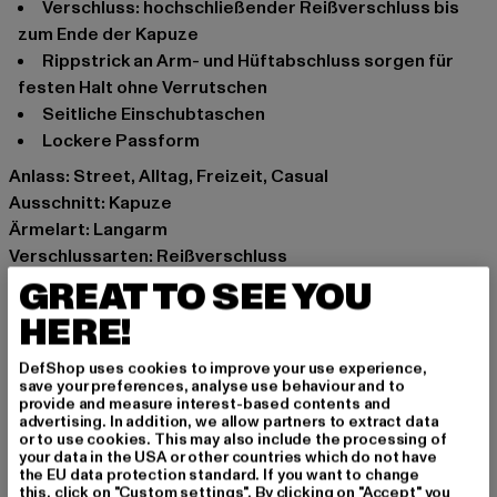
Verschluss: hochschließender Reißverschluss bis
zum Ende der Kapuze
Rippstrick an Arm- und Hüftabschluss sorgen für
festen Halt ohne Verrutschen
Seitliche Einschubtaschen
Lockere Passform
Anlass: Street, Alltag, Freizeit, Casual
Ausschnitt: Kapuze
Ärmelart: Langarm
Verschlussarten: Reißverschluss
Muster: Unifarben
GREAT TO SEE YOU
Details: Rippstrickbündchen, Einschubtaschen
HERE!
Schnitt: Locker
Marke: Urban Classics
DefShop uses cookies to improve your use experience,
save your preferences, analyse use behaviour and to
Kat.: Zip Hoodies
provide and measure interest-based contents and
Farbe: schwarz
advertising. In addition, we allow partners to extract data
or to use cookies. This may also include the processing of
Hersteller Farbe: black
your data in the USA or other countries which do not have
Materialzusammensetzung: 65% Baumwolle, 35%
the EU data protection standard. If you want to change
this, click on "Custom settings". By clicking on "Accept" you
Polyester