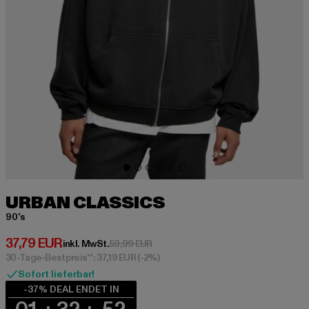
URBAN CLASSICS
90's
Derzeitiger Preis: 37,79 EUR
37,79 EUR
Aktionspreis: 59,99 EUR
inkl. MwSt.
59,99 EUR
30-Tage-Bestpreis**: 37,19 EUR
(-2%)
Sofort lieferbar!
-37% DEAL ENDET IN