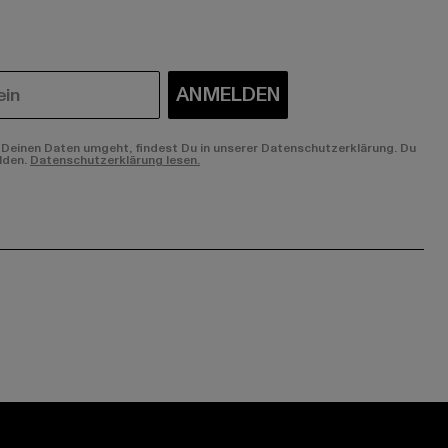
ANMELDEN
Deinen Daten umgeht, findest Du in unserer Datenschutzerklärung. Du
lden.
Datenschutzerklärung lesen.