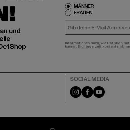
N!
MÄNNER
FRAUEN
E-MAIL
 an und
elle
Informationen dazu, wie DefShop mit 
 DefShop
kannst Dich jederzeit kostenfei abme
e
Instagram
Facebook
YouTube