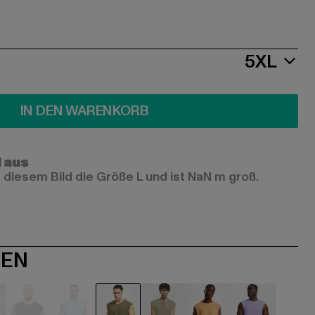
5XL
IN DEN WARENKORB
l aus
 diesem Bild die Größe L und ist NaN m groß.
NEN