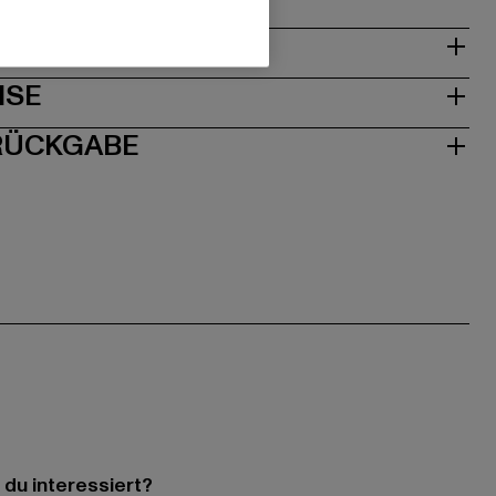
& PASSFORM
ISE
 RÜCKGABE
 du interessiert?