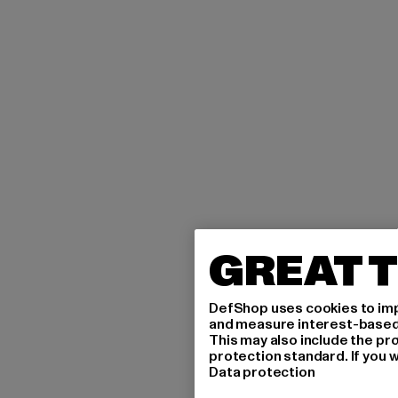
GREAT T
DefShop uses cookies to imp
and measure interest-based c
This may also include the pr
protection standard. If you w
Data protection