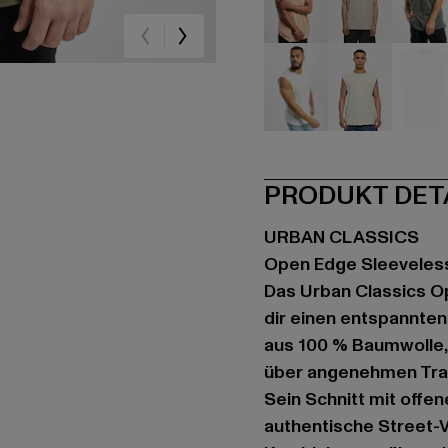
beige
beige
sc
weiß
weiß
we
PRODUKT DET
URBAN CLASSICS
Open Edge Sleeveles
Das Urban Classics Op
dir einen entspannten
aus 100 % Baumwolle, 
über angenehmen Trage
Sein Schnitt mit offe
authentische Street-V