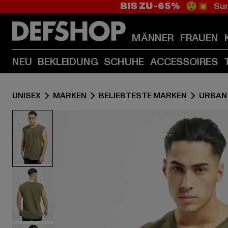
BIS ZU -65%
😲💥 Sum
MÄNNER
FRAUEN
NEU
BEKLEIDUNG
SCHUHE
ACCESSOIRES
UNISEX
MARKEN
BELIEBTESTE MARKEN
URBAN