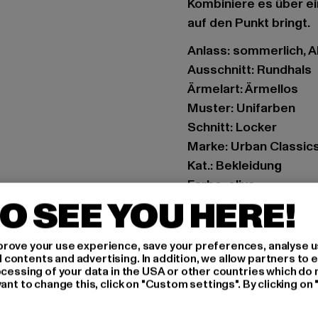
Kombiniere es über ein
auf den Punkt bringt.
Anlass: sommerlich, All
Ausschnitt: Rundhals
Ärmelart: Ärmellos
Muster: Unifarben
Schnitt: Locker
Marke: Urban Classic
Kat.: Bekleidung
Farbe: olive
O SEE YOU HERE!
Hersteller Farbe: olive
Materialzusammense
Art.Nr: TB1562-00176
rove your use experience, save your preferences, analyse u
ontents and advertising. In addition, we allow partners to e
ocessing of your data in the USA or other countries which do 
Hersteller: TB Intern
ant to change this, click on "Custom settings". By clicking on 
Dr.-Robert-Murjahn-S