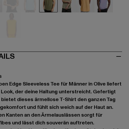
hwarz
schwarz
blau
olive
olive
orange
violet
iß
gelb
AILS
s
en Edge Sleeveless Tee für Männer in Olive liefert
 Look, der deine Haltung unterstreicht. Gefertigt
bietet dieses ärmellose T-Shirt den ganzen Tag
komfort und fühlt sich weich auf der Haut an.
nen Kanten an den Ärmelauslässen sorgt für
ibes und lässt dich souverän auftreten.