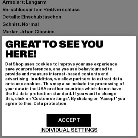
Ärmelart: Langarm
Verschlussarten: Reißverschluss
Details: Einschubtaschen
Schnitt: Normal
Marke: Urban Classics
Kat.: Übergangsjacken
GREAT TO SEE YOU
Farbe: schwarz
HERE!
Hersteller Farbe: black
Materialzusammensetzung: 100% Polyester
DefShop uses cookies to improve your use experience,
Art.Nr: TB7150-00007
save your preferences, analyse use behaviour and to
provide and measure interest-based contents and
advertising. In addition, we allow partners to extract data
Hersteller: TB International GmbH |
info@tbint.de
or to use cookies. This may also include the processing of
your data in the USA or other countries which do not have
Dr.-Robert-Murjahn-Straße 7 | 64372 Ober-Ramstadt |
the EU data protection standard. If you want to change
DE
this, click on "Custom settings". By clicking on "Accept" you
agree to this.
Data protection
GRÖSSE & PASSFORM
ACCEPT
INDIVIDUAL SETTINGS
PFLEGEHINWEISE