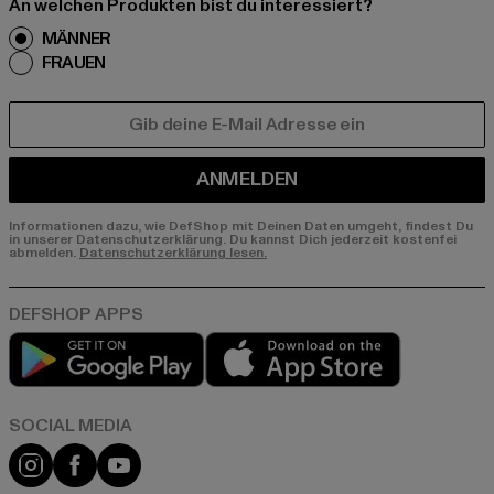
An welchen Produkten bist du interessiert?
MÄNNER
FRAUEN
E-MAIL
ANMELDEN
Informationen dazu, wie DefShop mit Deinen Daten umgeht, findest Du
in unserer Datenschutzerklärung. Du kannst Dich jederzeit kostenfei
abmelden.
Datenschutzerklärung lesen.
Play market
App store
Instagram
Facebook
YouTube