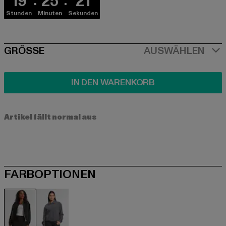
19
25
21
Stunden
Minuten
Sekunden
SIZE
GRÖSSE
AUSWÄHLEN
IN DEN WARENKORB
Artikel fällt normal aus
FARBOPTIONEN