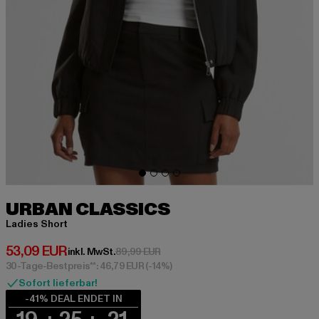
URBAN CLASSICS
Ladies Short
Derzeitiger Preis: 53,09 EUR
53,09 EUR
Aktionspreis: 89,99 EUR
inkl. MwSt.
89,99 EUR
30-Tage-Bestpreis**: 46,79 EUR
(-14%)
Sofort lieferbar!
-41% DEAL ENDET IN