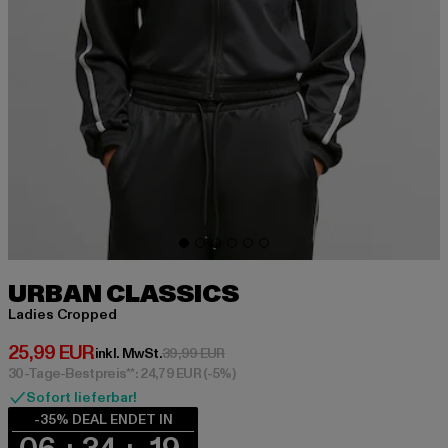
URBAN CLASSICS
Ladies Cropped
Derzeitiger Preis: 25,99 EUR
25,99 EUR
Aktionspreis: 39,99 EUR
inkl. MwSt.
39,99 EUR
30-Tage-Bestpreis**: 24,79 EUR
(-5%)
Sofort lieferbar!
-35% DEAL ENDET IN