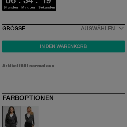
06
34
18
Stunden
Minuten
Sekunden
SIZE
GRÖSSE
AUSWÄHLEN
IN DEN WARENKORB
Artikel fällt normal aus
FARBOPTIONEN