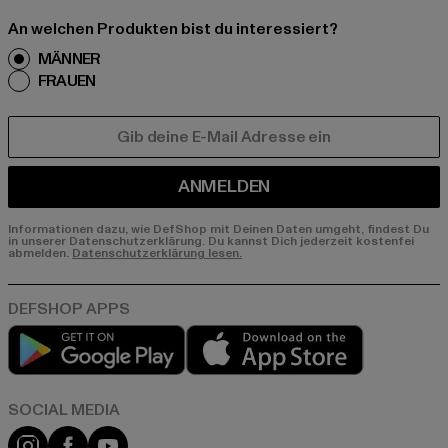
An welchen Produkten bist du interessiert?
MÄNNER
FRAUEN
E-MAIL
ANMELDEN
Informationen dazu, wie DefShop mit Deinen Daten umgeht, findest Du
in unserer Datenschutzerklärung. Du kannst Dich jederzeit kostenfei
abmelden.
Datenschutzerklärung lesen.
Play market
App store
Instagram
Facebook
YouTube