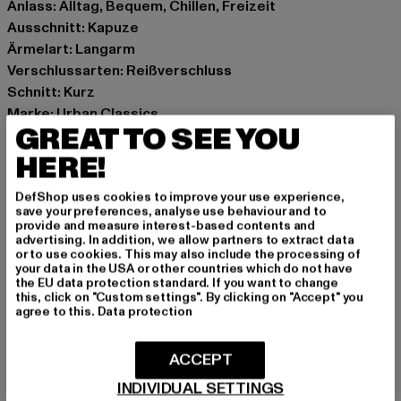
Anlass: Alltag, Bequem, Chillen, Freizeit
Ausschnitt: Kapuze
Ärmelart: Langarm
Verschlussarten: Reißverschluss
Schnitt: Kurz
Marke: Urban Classics
GREAT TO SEE YOU
Kat.: Übergangsjacken
Farbe: schwarz
HERE!
Hersteller Farbe: black
DefShop uses cookies to improve your use experience,
Materialzusammensetzung: 100% Polyester
save your preferences, analyse use behaviour and to
Art.Nr: TB7135-00007
provide and measure interest-based contents and
advertising. In addition, we allow partners to extract data
or to use cookies. This may also include the processing of
Hersteller: TB International GmbH |
info@tbint.de
your data in the USA or other countries which do not have
the EU data protection standard. If you want to change
Dr.-Robert-Murjahn-Straße 7 | 64372 Ober-Ramstadt |
this, click on "Custom settings". By clicking on "Accept" you
DE
agree to this.
Data protection
ACCEPT
GRÖSSE & PASSFORM
INDIVIDUAL SETTINGS