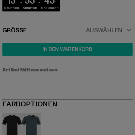
13
53
42
Stunden
Minuten
Sekunden
SIZE
GRÖSSE
AUSWÄHLEN
IN DEN WARENKORB
Artikel fällt normal aus
FARBOPTIONEN