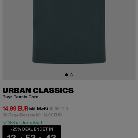
URBAN CLASSICS
Boys Tennis Core
Derzeitiger Preis: 14,99 EUR
14,99 EUR
Aktionspreis: 19,99 EUR
inkl. MwSt.
19,99 EUR
30-Tage-Bestpreis**: 14,99 EUR
Sofort lieferbar!
-25% DEAL ENDET IN