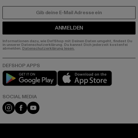
E-MAIL
ANMELDEN
Informationen dazu, wie DefShop mit Deinen Daten umgeht, findest Du
in unserer Datenschutzerklärung. Du kannst Dich jederzeit kostenfei
abmelden.
Datenschutzerklärung lesen.
Play market
App store
Instagram
Facebook
YouTube