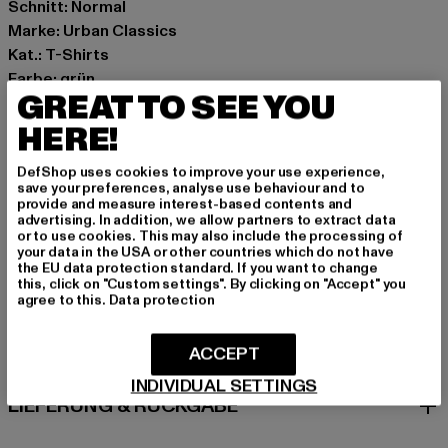
Schnitt: Normal
Marke: Urban Classics
Kat.: T-Shirts
Farbe: grün
GREAT TO SEE YOU
Hersteller Farbe: bottlegreen
Materialzusammensetzung: 100% Baumwolle
HERE!
Art.Nr: UCK7336-02245
DefShop uses cookies to improve your use experience,
save your preferences, analyse use behaviour and to
Hersteller: TB International GmbH |
info@tbint.de
provide and measure interest-based contents and
advertising. In addition, we allow partners to extract data
Dr.-Robert-Murjahn-Straße 7 | 64372 Ober-Ramstadt |
or to use cookies. This may also include the processing of
DE
your data in the USA or other countries which do not have
the EU data protection standard. If you want to change
this, click on "Custom settings". By clicking on "Accept" you
agree to this.
Data protection
GRÖSSE & PASSFORM
ACCEPT
PFLEGEHINWEISE
INDIVIDUAL SETTINGS
LIEFERUNG & RÜCKGABE