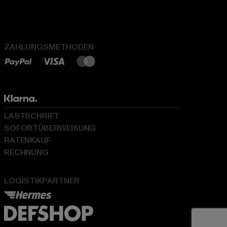
ZAHLUNGSMETHODEN
LASTSCHRIFT
SOFORTÜBERWEISUNG
RATENKAUF
RECHNUNG
LOGISTIKPARTNER