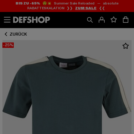
BIS ZU -65%
😲💥 Summer Sale Reloaded — absolute
Zum
Zum
RABATTESKALATION ❯❯
ZUM SALE
❮❮
Inhalt
Fußzeile
springen
springen
ZURÜCK
-25%