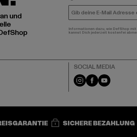
E-MAIL
 an und
elle
Informationen dazu, wie DefShop mit 
 DefShop
kannst Dich jederzeit kostenfei abme
e
Instagram
Facebook
YouTube
REISGARANTIE
SICHERE BEZAHLUNG