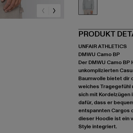
grau
PRODUKT DET
UNFAIR ATHLETICS
DMWU Camo BP
Der DMWU Camo BP Ho
unkomplizierten Casua
Baumwolle bietet dir 
weiches Tragegefühl 
sich mit Kordelzügen i
dafür, dass er bequem
entspannten Cargos od
dieser Hoodie ist ein 
Style integriert.