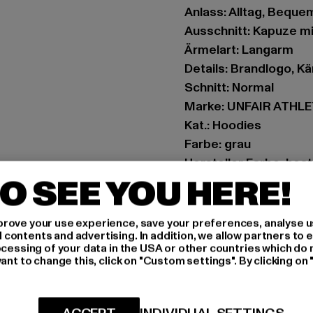
Anlass: Alltag, Bequem,
Ausschnitt: Kapuze m
Ärmelart: Langarm
Details: Brandlogo, K
Schnitt: Normal
Marke: UNFAIR ATHL
Kat.: Hoodies
Farbe: grau
Hersteller Farbe: hea
O SEE YOU HERE!
Materialzusammense
Art.Nr: UNFR24210-0
rove your use experience, save your preferences, analyse u
ontents and advertising. In addition, we allow partners to e
Hersteller: UTEX Gmb
ocessing of your data in the USA or other countries which do 
Tulbeckstraße 32 | 8
ant to change this, click on "Custom settings". By clicking on 
GRÖSSE 