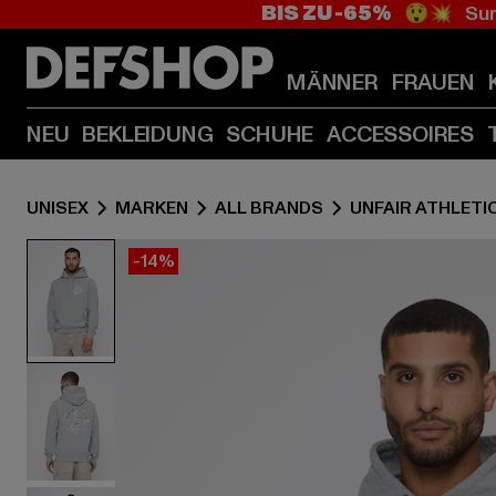
BIS ZU -65%
😲💥 Sum
MÄNNER
FRAUEN
NEU
BEKLEIDUNG
SCHUHE
ACCESSOIRES
UNISEX
MARKEN
ALL BRANDS
UNFAIR ATHLETI
-14%