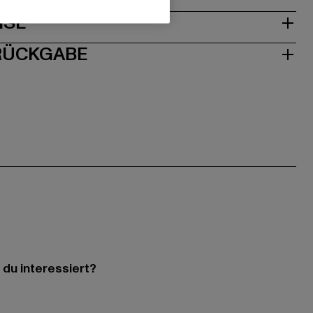
ISE
 RÜCKGABE
 du interessiert?