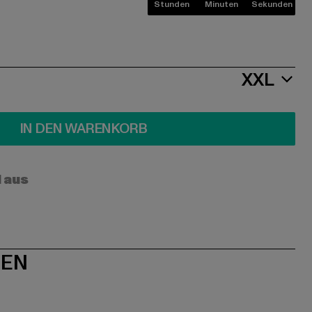
Stunden
Minuten
Sekunden
XXL
IN DEN WARENKORB
l aus
NEN