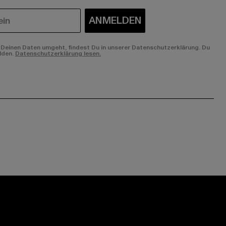
ANMELDEN
Deinen Daten umgeht, findest Du in unserer Datenschutzerklärung. Du
lden.
Datenschutzerklärung lesen.