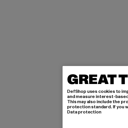
GREAT T
DefShop uses cookies to imp
and measure interest-based c
This may also include the pr
protection standard. If you w
Data protection