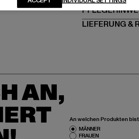
ACCEPT
INDIVIDUAL SETTINGS
PFLEGEHINWE
LIEFERUNG &
H AN,
IERT
An welchen Produkten bist
N!
MÄNNER
FRAUEN