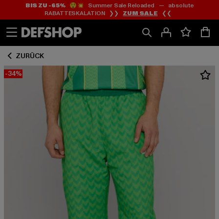
BIS ZU -65%
😲💥 Summer Sale Reloaded — absolute
Zum
Zum
RABATTESKALATION ❯❯
ZUM SALE
❮❮
Inhalt
Fußzeile
springen
springen
ZURÜCK
-34%