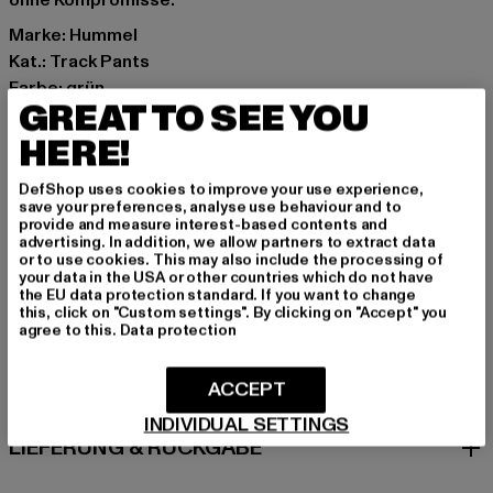
ohne Kompromisse.
Marke: Hummel
Kat.: Track Pants
Farbe: grün
GREAT TO SEE YOU
Hersteller Farbe: green
Materialzusammensetzung: 100% Polyester
HERE!
Art.Nr: HUM126-051-00110
DefShop uses cookies to improve your use experience,
save your preferences, analyse use behaviour and to
Hersteller: HUMMEL CENOZOIC APS |
provide and measure interest-based contents and
advertising. In addition, we allow partners to extract data
info@newlinehalo.com
or to use cookies. This may also include the processing of
Balticagade 20 | 8000 Aarhus C | DK
your data in the USA or other countries which do not have
the EU data protection standard. If you want to change
this, click on "Custom settings". By clicking on "Accept" you
agree to this.
Data protection
GRÖSSE & PASSFORM
ACCEPT
PFLEGEHINWEISE
INDIVIDUAL SETTINGS
LIEFERUNG & RÜCKGABE