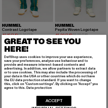
HUMMEL
HUMMEL
Contrast Logotape
Pepita Woven Logotape
Derzeitiger Preis: 40,19 EUR
Aktionspreis: 59,99 EUR
Derzeitiger Preis: 48,99 EUR
Aktionspreis:
40,19 EUR
59,99 EUR
48,99 EUR
69,99 EUR
GREAT TO SEE YOU
HERE!
-30%
-33%
DefShop uses cookies to improve your use experience,
save your preferences, analyse use behaviour and to
provide and measure interest-based contents and
advertising. In addition, we allow partners to extract data
or to use cookies. This may also include the processing of
your data in the USA or other countries which do not have
the EU data protection standard. If you want to change
this, click on "Custom settings". By clicking on "Accept" you
agree to this.
Data protection
ACCEPT