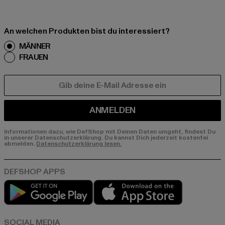
An welchen Produkten bist du interessiert?
MÄNNER
FRAUEN
E-MAIL
ANMELDEN
Informationen dazu, wie DefShop mit Deinen Daten umgeht, findest Du
in unserer Datenschutzerklärung. Du kannst Dich jederzeit kostenfei
abmelden.
Datenschutzerklärung lesen.
Play market
App store