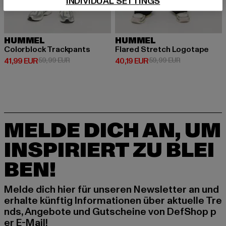
INDIVIDUAL SETTINGS
HUMMEL
HUMMEL
Colorblock Trackpants
Flared Stretch Logotape
Derzeitiger Preis: 41,99 EUR
Aktionspreis: 59,99 EUR
Derzeitiger Preis: 40,19 EUR
Aktionspreis: 
41,99 EUR
59,99 EUR
40,19 EUR
59,99 EUR
MELDE DICH AN, UM
INSPIRIERT ZU BLEI
BEN!
Melde dich hier für unseren Newsletter an und
erhalte künftig Informationen über aktuelle Tre
nds, Angebote und Gutscheine von DefShop p
er E-Mail!