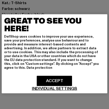
Kat.: T-Shirts
Farbe: schwarz
Hersteller Farbe: black
GREAT TO SEE YOU
Materialzusammensetzung: 100% Baumwolle
HERE!
Art.Nr: MT696-00007
DefShop uses cookies to improve your use experience,
Hersteller: TB International GmbH |
info@tbint.de
save your preferences, analyse use behaviour and to
Dr.-Robert-Murjahn-Straße 7 | 64372 Ober-Ramstadt |
provide and measure interest-based contents and
advertising. In addition, we allow partners to extract data
DE
or to use cookies. This may also include the processing of
your data in the USA or other countries which do not have
the EU data protection standard. If you want to change
this, click on "Custom settings". By clicking on "Accept" you
GRÖSSE & PASSFORM
agree to this.
Data protection
PFLEGEHINWEISE
ACCEPT
LIEFERUNG & RÜCKGABE
INDIVIDUAL SETTINGS