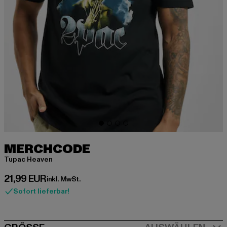
MERCHCODE
Tupac Heaven
Derzeitiger Preis: 21,99 EUR
21,99 EUR
inkl. MwSt.
Sofort lieferbar!