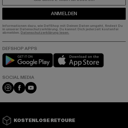
E-MAIL
ANMELDEN
Informationen dazu, wie DefShop mit Deinen Daten umgeht, findest Du
in unserer Datenschutzerklärung. Du kannst Dich jederzeit kostenfei
abmelden.
Datenschutzerklärung lesen.
Play market
App store
Instagram
Facebook
YouTube
KOSTENLOSE RETOURE