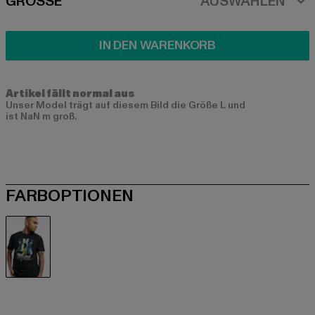
SIZE
GRÖSSE
AUSWÄHLEN
IN DEN WARENKORB
Artikel fällt normal aus
Unser Model trägt auf diesem Bild die Größe L und
ist NaN m groß.
FARBOPTIONEN
schwarz