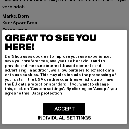
cleaner Fit für deine Daily-Outfits, der Komfort und Style
verbindet.
Marke: Born
Kat.: Sport Bras
Farbe: grün
GREAT TO SEE YOU
Hersteller Farbe: green
Materialzusammensetzung: 80% Polyester, 20%
HERE!
Elasthan
DefShop uses cookies to improve your use experience,
Art.Nr: PD00007873-00110
save your preferences, analyse use behaviour and to
provide and measure interest-based contents and
advertising. In addition, we allow partners to extract data
Hersteller: Urban Styles Agency GmbH & Co. KG |
or to use cookies. This may also include the processing of
agentur@urbanstylesagency.com
your data in the USA or other countries which do not have
the EU data protection standard. If you want to change
Schanzenstraße 41 | 51063 Köln | DE
this, click on "Custom settings". By clicking on "Accept" you
agree to this.
Data protection
GRÖSSE & PASSFORM
ACCEPT
PFLEGEHINWEISE
INDIVIDUAL SETTINGS