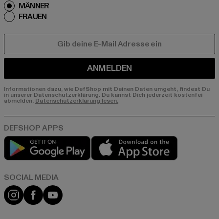
MÄNNER
FRAUEN
E-MAIL
ANMELDEN
Informationen dazu, wie DefShop mit Deinen Daten umgeht, findest Du
in unserer Datenschutzerklärung. Du kannst Dich jederzeit kostenfei
abmelden.
Datenschutzerklärung lesen.
Play market
App store
Instagram
Facebook
YouTube