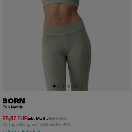
BORN
Top Namir
Derzeitiger Preis: 28,97 EUR
28,97 EUR
Aktionspreis: 45,99 EUR
inkl. MwSt.
45,99 EUR
30-Tage-Bestpreis**: 28,05 EUR
(-4%)
Sofort lieferbar!