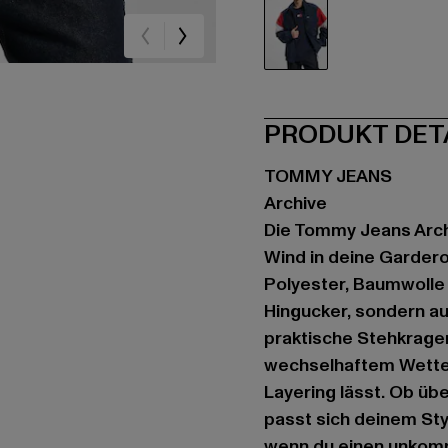
bunt
PRODUKT DET
TOMMY JEANS
Archive
Die Tommy Jeans Archi
Wind in deine Gardero
Polyester, Baumwolle 
Hingucker, sondern au
praktische Stehkragen
wechselhaftem Wetter
Layering lässt. Ob üb
passt sich deinem Styl
wenn du einen unkompl