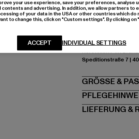
Farbe: bunt
rove your use experience, save your preferences, analyse u
ontents and advertising. In addition, we allow partners to e
Hersteller Farbe: blue
ocessing of your data in the USA or other countries which do 
Materialzusammenset
ant to change this, click on "Custom settings". By clicking on 
Polyamid
Art.Nr: DM0DM13058
ACCEPT
INDIVIDUAL SETTINGS
Hersteller: PVH Bra
Speditionstraße 7 | 4
GRÖSSE 
PFLEGEHINWE
LIEFERUNG &