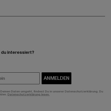
 du interessiert?
ANMELDEN
Deinen Daten umgeht, findest Du in unserer Datenschutzerklärung. Du
lden.
Datenschutzerklärung lesen.