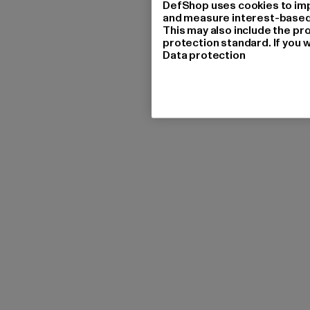
DefShop uses cookies to imp
and measure interest-based c
This may also include the pr
protection standard. If you w
Data protection