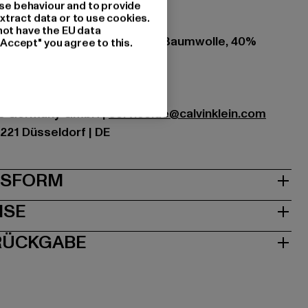
se behaviour and to provide
xtract data or to use cookies.
not have the EU data
zung: 100% Polyester, 60% Baumwolle, 40%
"Accept" you agree to this.
C87-00064
nds Germany GmbH |
service.de@calvinklein.com
0221 Düsseldorf | DE
& PASSFORM
ISE
 RÜCKGABE