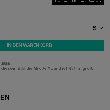
Stunden
Minuten
Sekunden
S
IN DEN WARENKORB
l aus
 diesem Bild die Größe XL und ist NaN m groß.
NEN