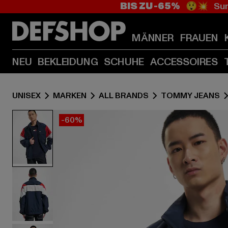
BIS ZU -65%
😲💥 Sum
MÄNNER
FRAUEN
NEU
BEKLEIDUNG
SCHUHE
ACCESSOIRES
UNISEX
MARKEN
ALL BRANDS
TOMMY JEANS
-60%