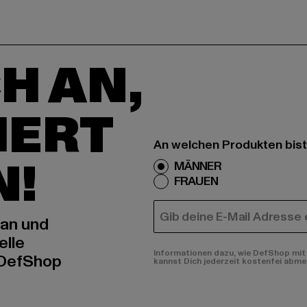
H AN,
IERT
An welchen Produkten bist
N!
MÄNNER
FRAUEN
E-MAIL
 an und
elle
Informationen dazu, wie DefShop mit 
 DefShop
kannst Dich jederzeit kostenfei abme