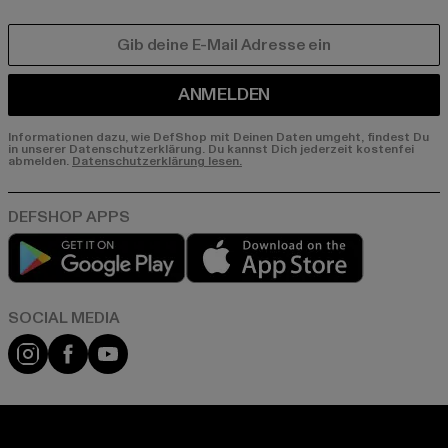
E-MAIL
ANMELDEN
Informationen dazu, wie DefShop mit Deinen Daten umgeht, findest Du
in unserer Datenschutzerklärung. Du kannst Dich jederzeit kostenfei
abmelden.
Datenschutzerklärung lesen.
Play market
App store
Instagram
Facebook
YouTube