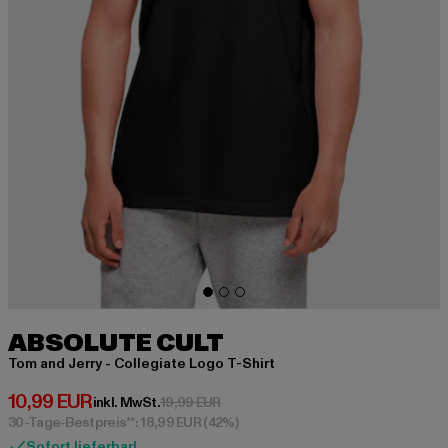
ABSOLUTE CULT
Tom and Jerry - Collegiate Logo T-Shirt
Derzeitiger Preis: 10,99 EUR
10,99 EUR
Aktionspreis: 19,99 EUR
inkl. MwSt.
19,99 EUR
30-Tage-Bestpreis**: 18,99 EUR
(42%)
Sofort lieferbar!