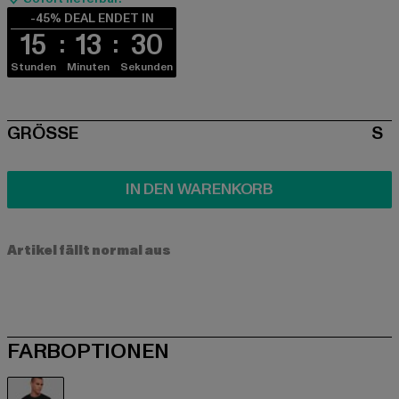
-45% DEAL ENDET IN
15
13
30
Stunden
Minuten
Sekunden
SIZE
GRÖSSE
S
IN DEN WARENKORB
Artikel fällt normal aus
FARBOPTIONEN