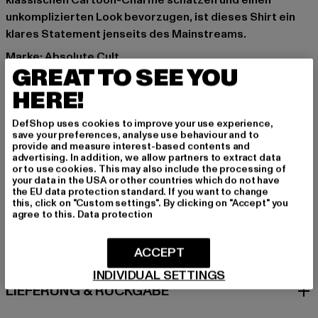
klassischen Cartoon-Charme schätzen und einen
unkomplizierten Look bevorzugen, ist dieses Shirt ein
klares Statement jenseits des Mainstreams.
Marke: Absolute Cult
GREAT TO SEE YOU
Kat.: T-Shirts
Farbe: schwarz
HERE!
Hersteller Farbe: black
DefShop uses cookies to improve your use experience,
Materialzusammensetzung: 100% Baumwolle
save your preferences, analyse use behaviour and to
Art.Nr: MP5010860-00007
provide and measure interest-based contents and
advertising. In addition, we allow partners to extract data
or to use cookies. This may also include the processing of
Hersteller: TB International GmbH |
info@tbint.de
your data in the USA or other countries which do not have
the EU data protection standard. If you want to change
Dr.-Robert-Murjahn-Straße 7 | 64372 Ober-Ramstadt |
this, click on "Custom settings". By clicking on "Accept" you
DE
agree to this.
Data protection
ACCEPT
GRÖSSE & PASSFORM
INDIVIDUAL SETTINGS
LIEFERUNG & RÜCKGABE