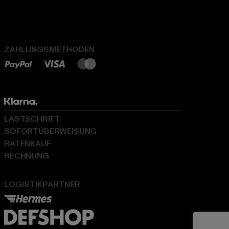
ZAHLUNGSMETHODEN
LASTSCHRIFT
SOFORTÜBERWEISUNG
RATENKAUF
RECHNUNG
LOGISTIKPARTNER