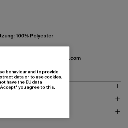
zung: 100% Polyester
xtil GmbH |
info@brandit-wear.com
0672 Köln | DE
se behaviour and to provide
xtract data or to use cookies.
not have the EU data
& PASSFORM
"Accept" you agree to this.
ISE
 RÜCKGABE