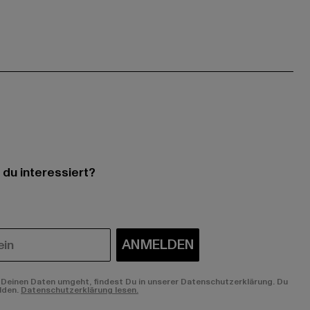
 du interessiert?
ANMELDEN
Deinen Daten umgeht, findest Du in unserer Datenschutzerklärung. Du
lden.
Datenschutzerklärung lesen.