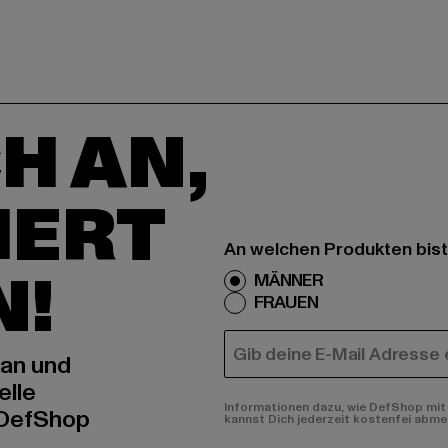
H AN,
IERT
An welchen Produkten bist
N!
MÄNNER
FRAUEN
E-MAIL
 an und
elle
Informationen dazu, wie DefShop mit 
 DefShop
kannst Dich jederzeit kostenfei abme