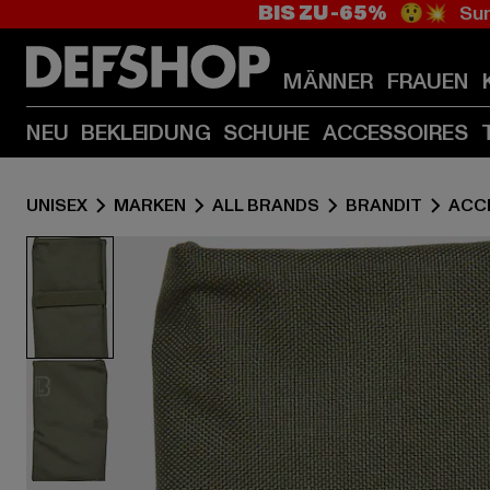
BIS ZU -65%
😲💥 Sum
MÄNNER
FRAUEN
NEU
BEKLEIDUNG
SCHUHE
ACCESSOIRES
UNISEX
MARKEN
ALL BRANDS
BRANDIT
ACC