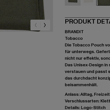
schwarz
braun
oli
PRODUKT DET
BRANDIT
Tobacco
Die Tobacco Pouch von 
für unterwegs. Gefert
nicht nur effektiv, so
Das Unisex-Design in 
verstauen und passt s
das durchdacht konzi
beisammenhält.
Anlass: Alltag, Freizeit
Verschlussarten: Klet
Details: Logo-Stitch