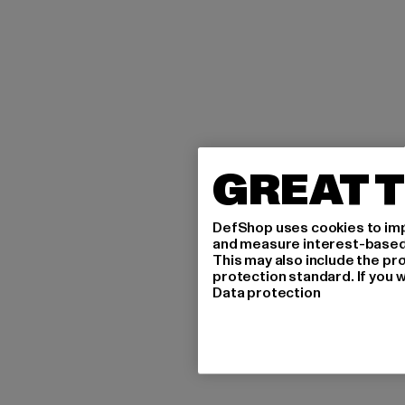
GREAT T
DefShop uses cookies to imp
and measure interest-based c
This may also include the pr
protection standard. If you w
Data protection