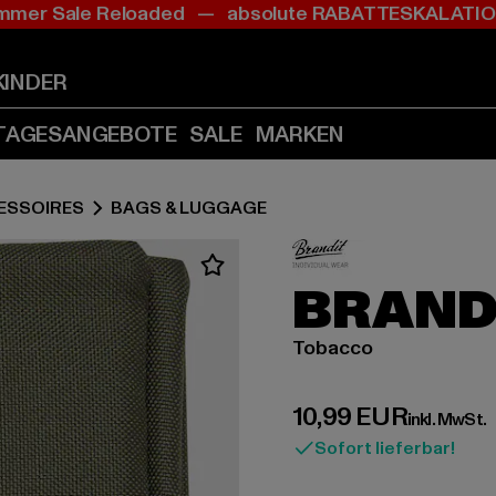
mer Sale Reloaded — absolute RABATTESKALAT
Zum
Zum
Inhalt
Fußzeile
springen
springen
KINDER
(Enter
(Enter
drücken)
drücken)
TAGESANGEBOTE
SALE
MARKEN
ESSOIRES
BAGS & LUGGAGE
BRAND
Tobacco
Derzeitiger Preis:
10,99 EUR
inkl. MwSt.
Sofort lieferbar!