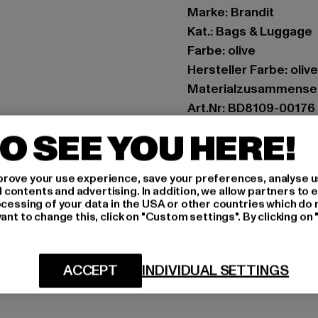
Marke: Brandit
Kat.: Bags & Luggage
Farbe: olive
Hersteller Farbe: olive
Materialzusammenset
Art.Nr: BD8109-00176
O SEE YOU HERE!
Hersteller: Brandit Te
Spichernstraße 6a | 5
rove your use experience, save your preferences, analyse u
ontents and advertising. In addition, we allow partners to e
ocessing of your data in the USA or other countries which do 
GRÖSSE 
ant to change this, click on "Custom settings". By clicking on 
PFLEGEHINWE
ACCEPT
INDIVIDUAL SETTINGS
LIEFERUNG &