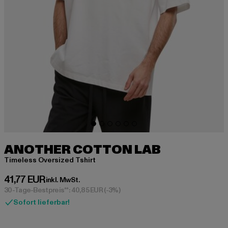
ANOTHER COTTON LAB
Timeless Oversized Tshirt
Derzeitiger Preis: 41,77 EUR
41,77 EUR
inkl. MwSt.
30-Tage-Bestpreis**: 40,85 EUR
(-3%)
Sofort lieferbar!