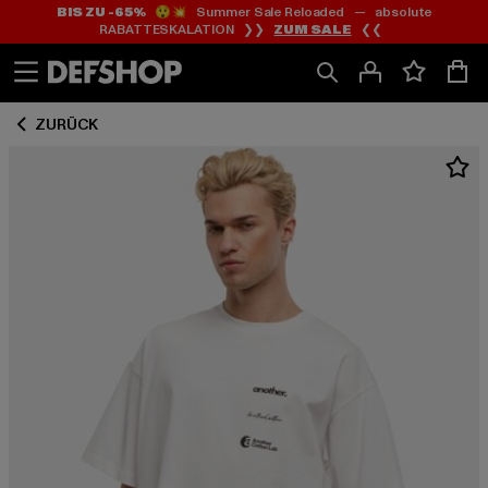
BIS ZU -65%
😲💥 Summer Sale Reloaded — absolute
Zum
Zum
RABATTESKALATION ❯❯
ZUM SALE
❮❮
Inhalt
Fußzeile
springen
springen
ZURÜCK