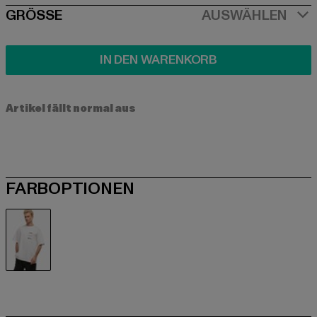
SIZE
GRÖSSE
AUSWÄHLEN
IN DEN WARENKORB
Artikel fällt normal aus
FARBOPTIONEN
weiß