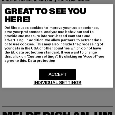
Art.Nr: PD00006883-00220
GREAT TO SEE YOU
HERE!
Hersteller: Urban Styles Agency GmbH & Co. KG |
agentur@urbanstylesagency.com
DefShop uses cookies to improve your use experience,
Schanzenstraße 41 | 51063 Köln | DE
save your preferences, analyse use behaviour and to
provide and measure interest-based contents and
advertising. In addition, we allow partners to extract data
or to use cookies. This may also include the processing of
GRÖSSE & PASSFORM
your data in the USA or other countries which do not have
the EU data protection standard. If you want to change
this, click on "Custom settings". By clicking on "Accept" you
PFLEGEHINWEISE
agree to this.
Data protection
LIEFERUNG & RÜCKGABE
ACCEPT
INDIVIDUAL SETTINGS