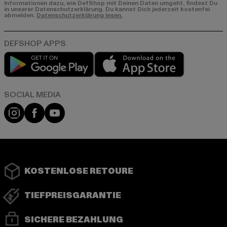
Informationen dazu, wie DefShop mit Deinen Daten umgeht, findest Du
in unserer Datenschutzerklärung. Du kannst Dich jederzeit kostenfei
abmelden.
Datenschutzerklärung lesen.
Play market
App store
Instagram
Facebook
YouTube
KOSTENLOSE RETOURE
TIEFPREISGARANTIE
SICHERE BEZAHLUNG