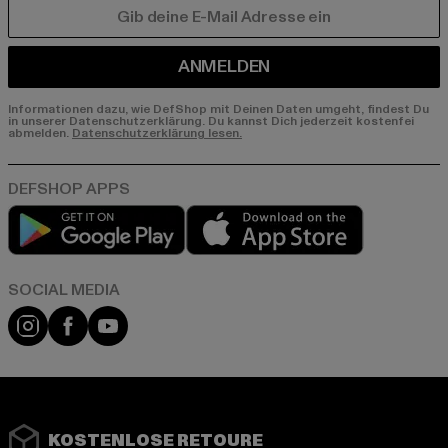
E-MAIL
ANMELDEN
Informationen dazu, wie DefShop mit Deinen Daten umgeht, findest Du
in unserer Datenschutzerklärung. Du kannst Dich jederzeit kostenfei
abmelden.
Datenschutzerklärung lesen.
Play market
App store
Instagram
Facebook
YouTube
KOSTENLOSE RETOURE