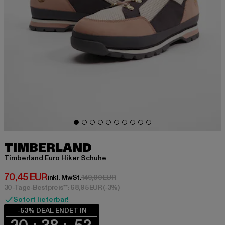
TIMBERLAND
Timberland Euro Hiker Schuhe
Derzeitiger Preis: 70,45 EUR
70,45 EUR
Aktionspreis: 149,90 EUR
inkl. MwSt.
149,90 EUR
30-Tage-Bestpreis**: 68,95 EUR
(-3%)
Sofort lieferbar!
-53% DEAL ENDET IN