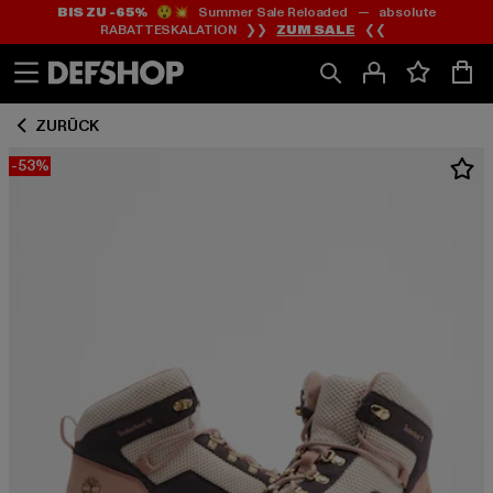
BIS ZU -65%
😲💥 Summer Sale Reloaded — absolute
Zum
Zum
RABATTESKALATION ❯❯
ZUM SALE
❮❮
Inhalt
Fußzeile
springen
springen
ZURÜCK
-53%