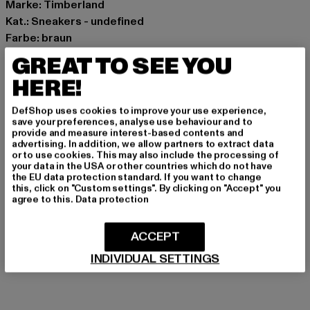
Marke: Timberland
Kat.: Sneakers - undefined
Farbe: braun
Hersteller Farbe: rugby tan
GREAT TO SEE YOU
Obermaterial: Leder, Textil
HERE!
Innenfutter: Textil
Art.Nr: TB0A5NUHDR-06519
DefShop uses cookies to improve your use experience,
save your preferences, analyse use behaviour and to
provide and measure interest-based contents and
Hersteller: VF International SAGL |
tbl_deshop@vfc.com
advertising. In addition, we allow partners to extract data
Via Laveggio 5 | 6855 Stabio | CH
or to use cookies. This may also include the processing of
your data in the USA or other countries which do not have
the EU data protection standard. If you want to change
this, click on "Custom settings". By clicking on "Accept" you
GRÖSSE & PASSFORM
agree to this.
Data protection
PFLEGEHINWEISE
ACCEPT
INDIVIDUAL SETTINGS
LIEFERUNG & RÜCKGABE