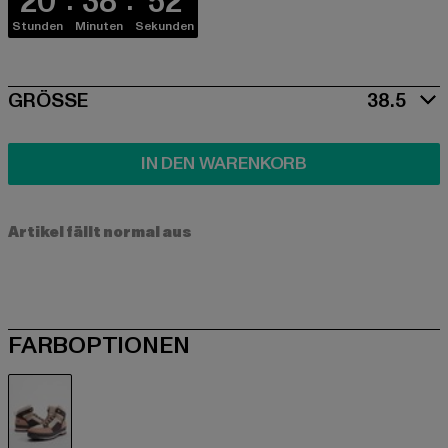
20
38
52
Stunden
Minuten
Sekunden
SIZE
GRÖSSE
38.5
IN DEN WARENKORB
Artikel fällt normal aus
FARBOPTIONEN