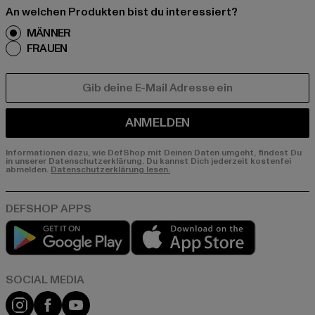
An welchen Produkten bist du interessiert?
MÄNNER
FRAUEN
E-MAIL
ANMELDEN
Informationen dazu, wie DefShop mit Deinen Daten umgeht, findest Du
in unserer Datenschutzerklärung. Du kannst Dich jederzeit kostenfei
abmelden.
Datenschutzerklärung lesen.
Play market
App store
Instagram
Facebook
YouTube