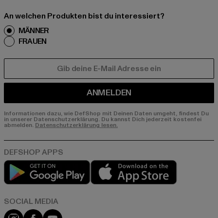
An welchen Produkten bist du interessiert?
MÄNNER
FRAUEN
E-MAIL
ANMELDEN
Informationen dazu, wie DefShop mit Deinen Daten umgeht, findest Du
in unserer Datenschutzerklärung. Du kannst Dich jederzeit kostenfei
abmelden.
Datenschutzerklärung lesen.
Play market
App store
Instagram
Facebook
YouTube