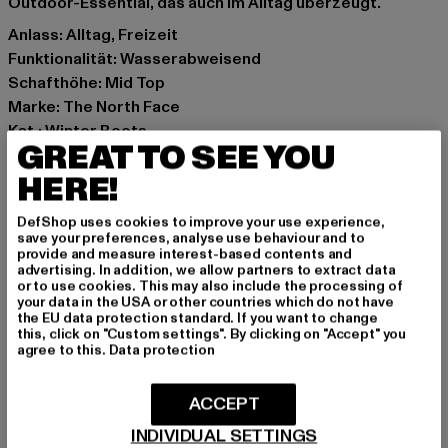
Outdoor-Essential, das auch im Alltag überzeugt.
Anlass: Alltag, Freizeit
Funktionalität: Wasserabweisend
Schafthöhe: Mid Top
Marke: The North Face
Kat.: Winter Boots
GREAT TO SEE YOU
Farbe: khaki
Hersteller Farbe: khaki
HERE!
Obermaterial: Leder, Textil
DefShop uses cookies to improve your use experience,
Innenfutter: Textil
save your preferences, analyse use behaviour and to
Hinweis: Enthält nichttextile Teile tierischen Ursprungs.
provide and measure interest-based contents and
advertising. In addition, we allow partners to extract data
Art.Nr: NF0A8179-00472
or to use cookies. This may also include the processing of
your data in the USA or other countries which do not have
the EU data protection standard. If you want to change
Hersteller: VF Europe |
privacy_europe@vfc.com
this, click on "Custom settings". By clicking on "Accept" you
Posthofbrug 45384 | 2600 ANTWERP BELGIUM | BE
agree to this.
Data protection
ACCEPT
GRÖSSE & PASSFORM
INDIVIDUAL SETTINGS