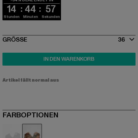
14
44
57
Stunden
Minuten
Sekunden
SIZE
GRÖSSE
36
IN DEN WARENKORB
Artikel fällt normal aus
FARBOPTIONEN