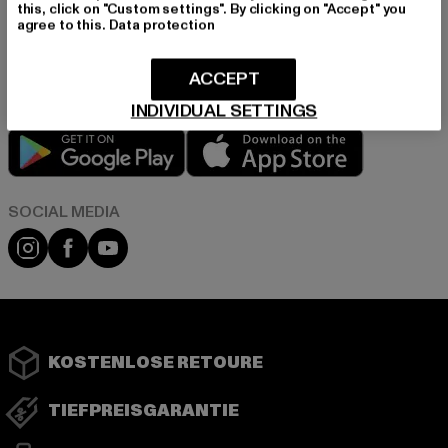
this, click on "Custom settings". By clicking on "Accept" you
agree to this.
Data protection
Informationen dazu, wie DefShop mit Deinen Daten umgeht, findest Du
in unserer Datenschutzerklärung. Du kannst Dich jederzeit kostenfei
abmelden.
Datenschutzerklärung lesen.
ACCEPT
INDIVIDUAL SETTINGS
Play market
App store
Instagram
Facebook
YouTube
KOSTENLOSE RETOURE
TIEFPREISGARANTIE