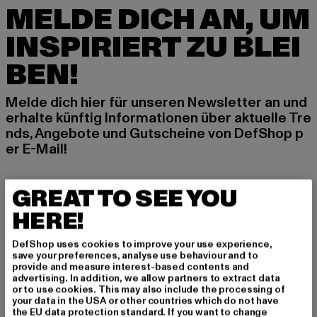
MELDE DICH AN, UM
INSPIRIERT ZU BLEI
BEN!
Melde dich hier für unseren Newsletter an und
erhalte künftig Informationen über aktuelle Tre
nds, Angebote und Gutscheine von DefShop p
er E-Mail!
GREAT TO SEE YOU
An welchen Produkten bist du interessiert?
HERE!
MÄNNER
FRAUEN
DefShop uses cookies to improve your use experience,
save your preferences, analyse use behaviour and to
provide and measure interest-based contents and
E-MAIL
advertising. In addition, we allow partners to extract data
or to use cookies. This may also include the processing of
your data in the USA or other countries which do not have
ANMELDEN
the EU data protection standard. If you want to change