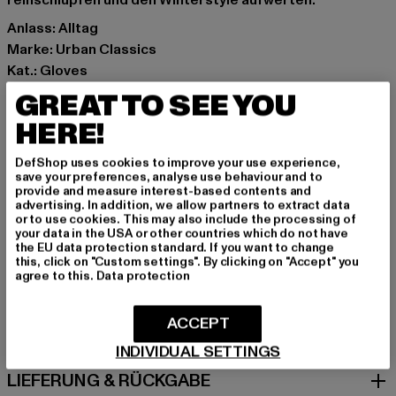
reinschlüpfen und den Winterstyle aufwerten.
Anlass: Alltag
Marke: Urban Classics
Kat.: Gloves
Farbe: schwarz
GREAT TO SEE YOU
Hersteller Farbe: black
HERE!
Materialzusammensetzung: 100% Polyester
Art.Nr: TB6529-00007
DefShop uses cookies to improve your use experience,
save your preferences, analyse use behaviour and to
provide and measure interest-based contents and
Hersteller: TB International GmbH |
info@tbint.de
advertising. In addition, we allow partners to extract data
Dr.-Robert-Murjahn-Straße 7 | 64372 Ober-Ramstadt |
or to use cookies. This may also include the processing of
your data in the USA or other countries which do not have
DE
the EU data protection standard. If you want to change
this, click on "Custom settings". By clicking on "Accept" you
agree to this.
Data protection
GRÖSSE & PASSFORM
ACCEPT
PFLEGEHINWEISE
INDIVIDUAL SETTINGS
LIEFERUNG & RÜCKGABE