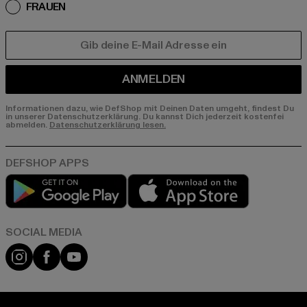
FRAUEN
E-MAIL
ANMELDEN
Informationen dazu, wie DefShop mit Deinen Daten umgeht, findest Du
in unserer Datenschutzerklärung. Du kannst Dich jederzeit kostenfei
abmelden.
Datenschutzerklärung lesen.
Play market
App store
Instagram
Facebook
YouTube