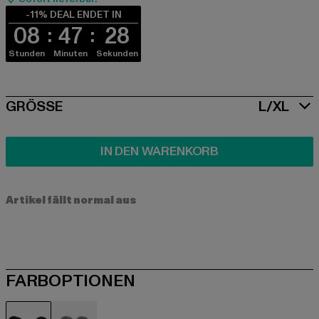
-11% DEAL ENDET IN
08
47
28
Stunden
Minuten
Sekunden
SIZE
GRÖSSE
L/XL
IN DEN WARENKORB
Artikel fällt normal aus
FARBOPTIONEN