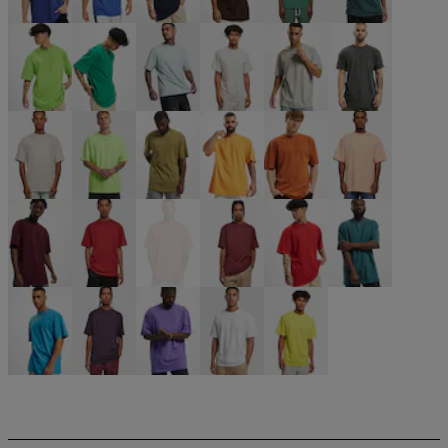
blau
blau
blau
braun
grün
grün
grün
grün
grün
grau
grau
grau
grau
neongrün
olive
orange
orange
orange
rot
rot
rot
rot
rot
türkis
türkis
violet
violet
weiß
gelb