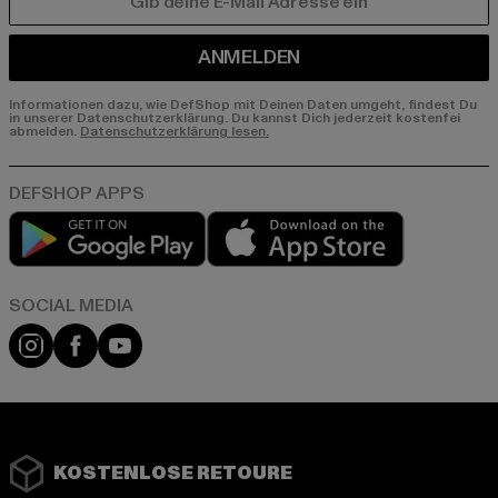
E-MAIL
ANMELDEN
Informationen dazu, wie DefShop mit Deinen Daten umgeht, findest Du
in unserer Datenschutzerklärung. Du kannst Dich jederzeit kostenfei
abmelden.
Datenschutzerklärung lesen.
Play market
App store
Instagram
Facebook
YouTube
KOSTENLOSE RETOURE