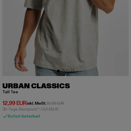
URBAN CLASSICS
Tall Tee
Derzeitiger Preis: 12,99 EUR
12,99 EUR
Aktionspreis: 19,99 EUR
inkl. MwSt.
19,99 EUR
30-Tage-Bestpreis**: 13,04 EUR
Sofort lieferbar!