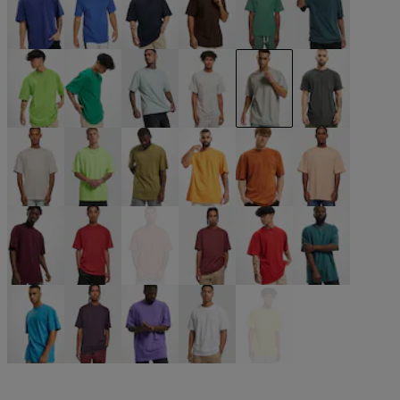
blau
blau
blau
braun
grün
grün
grün
grün
grün
grau
grau
grau
grau
neongrün
olive
orange
orange
orange
rot
rot
rot
rot
rot
türkis
türkis
violet
violet
weiß
gelb