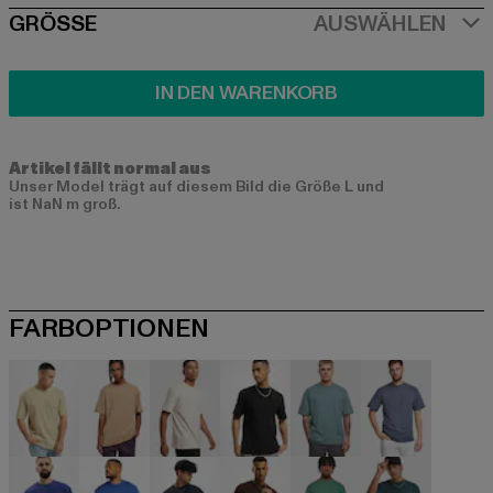
SIZE
GRÖSSE
AUSWÄHLEN
IN DEN WARENKORB
Artikel fällt normal aus
Unser Model trägt auf diesem Bild die Größe L und
ist NaN m groß.
FARBOPTIONEN
beige
beige
beige
schwarz
blau
blau