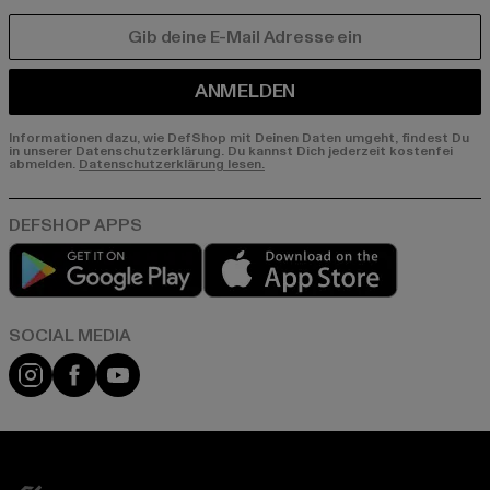
E-MAIL
ANMELDEN
Informationen dazu, wie DefShop mit Deinen Daten umgeht, findest Du
in unserer Datenschutzerklärung. Du kannst Dich jederzeit kostenfei
abmelden.
Datenschutzerklärung lesen.
Play market
App store
Instagram
Facebook
YouTube