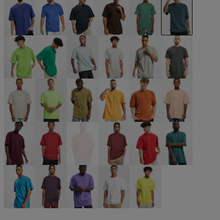
blau
blau
blau
braun
grün
grün
grün
grün
grün
grau
grau
grau
grau
neongrün
olive
orange
orange
orange
rot
rot
rot
rot
rot
türkis
türkis
violet
violet
weiß
gelb