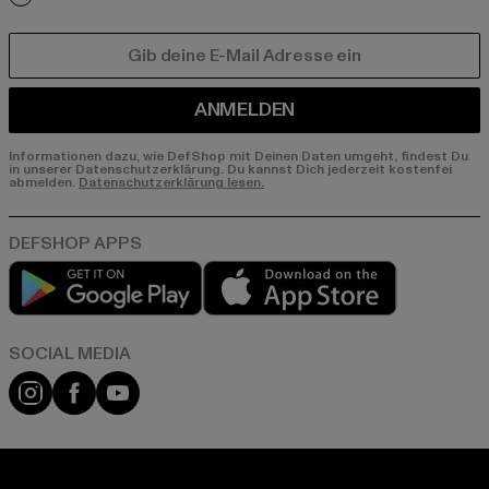
E-MAIL
ANMELDEN
Informationen dazu, wie DefShop mit Deinen Daten umgeht, findest Du
in unserer Datenschutzerklärung. Du kannst Dich jederzeit kostenfei
abmelden.
Datenschutzerklärung lesen.
Play market
App store
Instagram
Facebook
YouTube