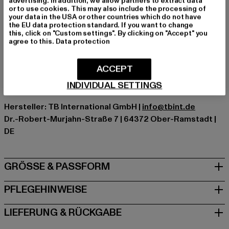
advertising. In addition, we allow partners to extract data
Schnitt: Locker
or to use cookies. This may also include the processing of
your data in the USA or other countries which do not have
Marke: Urban Classics
the EU data protection standard. If you want to change
Kat.: T-Shirts
this, click on "Custom settings". By clicking on "Accept" you
agree to this.
Data protection
Farbe: grün
Hersteller Farbe: bottlegreen
ACCEPT
Materialzusammensetzung: 100% Baumwolle
Art.Nr: TB006-02245
INDIVIDUAL SETTINGS
Hersteller: TB International GmbH |
info@tbint.de
Dr.-Robert-Murjahn-Straße 7 | 64372 Ober-Ramstadt |
DE
GRÖSSE & PASSFORM
PFLEGEHINWEISE
LIEFERUNG & RÜCKGABE