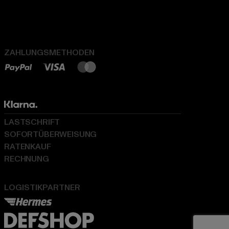
ZAHLUNGSMETHODEN
LASTSCHRIFT
SOFORTÜBERWEISUNG
RATENKAUF
RECHNUNG
LOGISTIKPARTNER