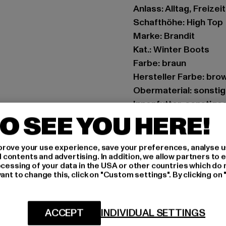
Anlass: Alltag, Freizeit
Schafthöhe: High Top
Marke: Brandit
Kat.: Winter Boots
Farbe: braun
Hersteller Farbe: bro
Obermaterial: sonstig
Innenfutter: sonstige
O SEE YOU HERE!
Art.Nr: BD9017-00075
Hersteller: Brandit Te
rove your use experience, save your preferences, analyse u
ontents and advertising. In addition, we allow partners to e
Spichernstraße 6a | 5
ocessing of your data in the USA or other countries which do 
ant to change this, click on "Custom settings". By clicking on 
GRÖSSE 
ACCEPT
INDIVIDUAL SETTINGS
PFLEGEHINWE