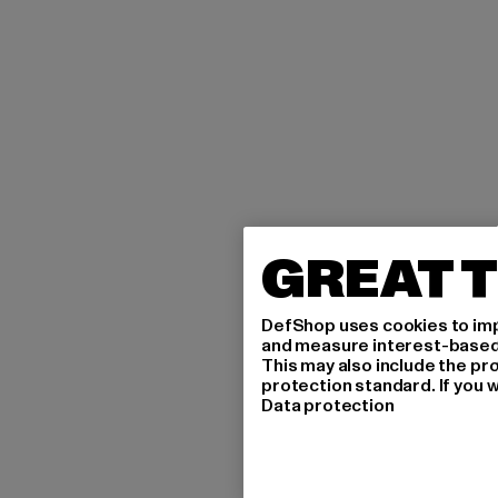
GREAT T
DefShop uses cookies to imp
and measure interest-based c
This may also include the pr
protection standard. If you w
Data protection