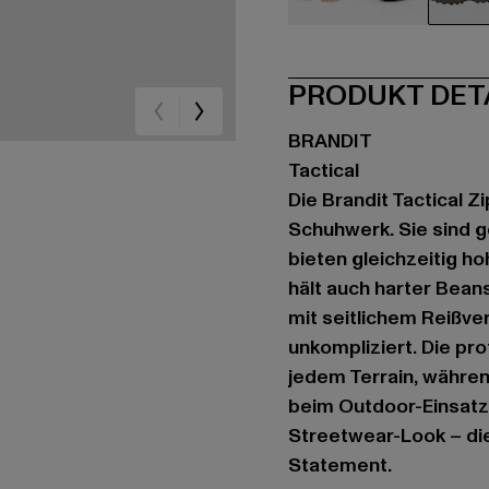
beige
schwarz
br
PRODUKT DET
BRANDIT
Tactical
Die Brandit Tactical Z
Schuhwerk. Sie sind 
bieten gleichzeitig h
hält auch harter Bea
mit seitlichem Reißver
unkompliziert. Die pro
jedem Terrain, währen
beim Outdoor-Einsatz
Streetwear-Look – dies
Statement.