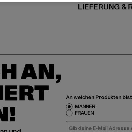
LIEFERUNG &
H AN,
IERT
An welchen Produkten bist
N!
MÄNNER
FRAUEN
E-MAIL
 an und