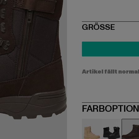
SIZE
GRÖSSE
Artikel fällt norma
FARBOPTIO