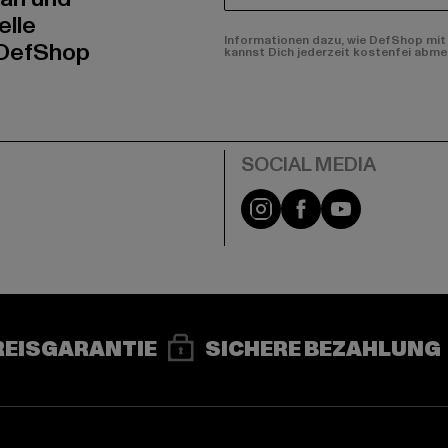
elle
Informationen dazu, wie DefShop mit 
 DefShop
kannst Dich jederzeit kostenfei abme
e
Instagram
Facebook
YouTube
REISGARANTIE
SICHERE BEZAHLUNG