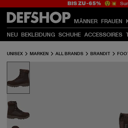
BIS ZU -65%
😲💥 Sum
MÄNNER
FRAUEN
NEU
BEKLEIDUNG
SCHUHE
ACCESSOIRES
UNISEX
MARKEN
ALL BRANDS
BRANDIT
FOO