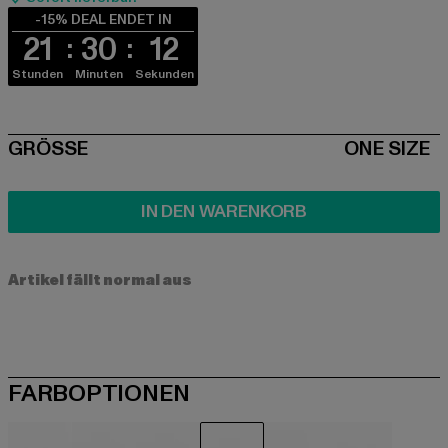
-15% DEAL ENDET IN
21
30
12
Stunden
Minuten
Sekunden
SIZE
GRÖSSE
ONE SIZE
IN DEN WARENKORB
Artikel fällt normal aus
FARBOPTIONEN