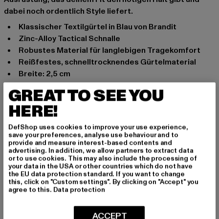
dabei noch ordentlich Style liefert.
Klassischer Textilgürtel in Blau von Brandit
Zinc-Alloy Tactical Schnalle
Robustes Material für langlebigen Tragekomfort
Reißfestes, schnelltrocknendes Gürtelmaterial
Breite: 2,5 cm
Anlass: Alltag
GREAT TO SEE YOU
Verschlussarten: Klappverschluss
HERE!
Marke: Brandit
Kat.: Accessoires
DefShop uses cookies to improve your use experience,
save your preferences, analyse use behaviour and to
Farbe: camouflage
provide and measure interest-based contents and
Hersteller Farbe: darkcamo
advertising. In addition, we allow partners to extract data
or to use cookies. This may also include the processing of
Materialzusammensetzung: 100% Polyester
your data in the USA or other countries which do not have
Art.Nr: BD7026-00707
the EU data protection standard. If you want to change
this, click on "Custom settings". By clicking on "Accept" you
agree to this.
Data protection
Hersteller: Brandit Textil GmbH |
info@brandit-wear.com
Spichernstraße 6a | 50672 Köln | DE
ACCEPT