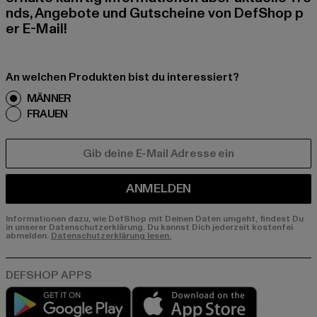
nds, Angebote und Gutscheine von DefShop p
er E-Mail!
An welchen Produkten bist du interessiert?
MÄNNER
FRAUEN
E-MAIL
ANMELDEN
Informationen dazu, wie DefShop mit Deinen Daten umgeht, findest Du
in unserer Datenschutzerklärung. Du kannst Dich jederzeit kostenfei
abmelden.
Datenschutzerklärung lesen.
Play market
App store