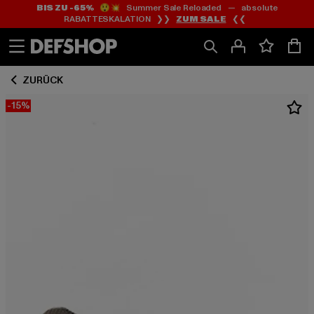
BIS ZU -65%
😲💥 Summer Sale Reloaded — absolute
Zum
Zum
RABATTESKALATION ❯❯
ZUM SALE
❮❮
Inhalt
Fußzeile
springen
springen
ZURÜCK
-15%