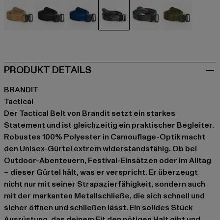
beige
schwarz
blau
camouflage
camouflage
olive
PRODUKT DETAILS
BRANDIT
Tactical
Der Tactical Belt von Brandit setzt ein starkes
Statement und ist gleichzeitig ein praktischer Begleiter.
Robustes 100% Polyester in Camouflage-Optik macht
den Unisex-Gürtel extrem widerstandsfähig. Ob bei
Outdoor-Abenteuern, Festival-Einsätzen oder im Alltag
– dieser Gürtel hält, was er verspricht. Er überzeugt
nicht nur mit seiner Strapazierfähigkeit, sondern auch
mit der markanten Metallschließe, die sich schnell und
sicher öffnen und schließen lässt. Ein solides Stück
Ausrüstung, das deinem Fit den nötigen Halt gibt und