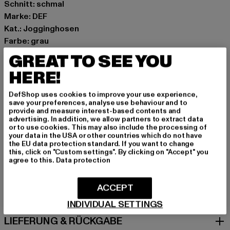
Schnitt: schmal
Marke: DEF
Kat.: Jogginghosen
Farbe: grau
Hersteller Farbe: grey melange
GREAT TO SEE YOU
Materialzusammensetzung: 80% Baumwolle, 20%
HERE!
Polyester
Art.Nr: DFSP036-00735
DefShop uses cookies to improve your use experience,
save your preferences, analyse use behaviour and to
provide and measure interest-based contents and
Hersteller: TB International GmbH |
info@tbint.de
advertising. In addition, we allow partners to extract data
Dr.-Robert-Murjahn-Straße 7 | 64372 Ober-Ramstadt |
or to use cookies. This may also include the processing of
your data in the USA or other countries which do not have
DE
the EU data protection standard. If you want to change
this, click on "Custom settings". By clicking on "Accept" you
agree to this.
Data protection
GRÖSSE & PASSFORM
ACCEPT
PFLEGEHINWEISE
INDIVIDUAL SETTINGS
LIEFERUNG & RÜCKGABE