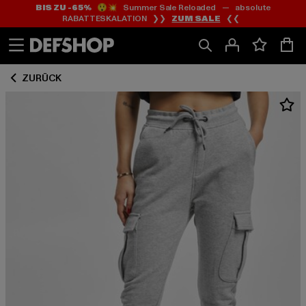
BIS ZU -65%
😲💥 Summer Sale Reloaded — absolute
Zum
Zum
RABATTESKALATION ❯❯
ZUM SALE
❮❮
Inhalt
Fußzeile
springen
springen
ZURÜCK