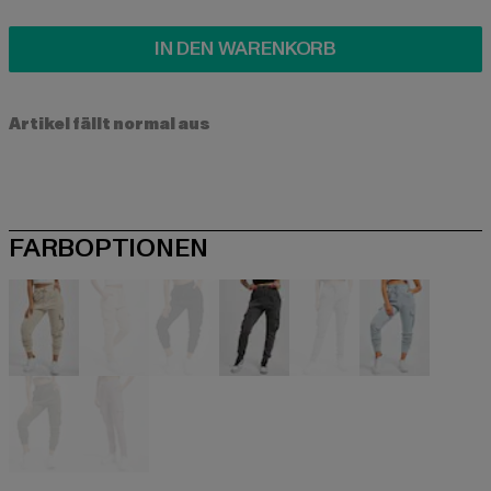
IN DEN WARENKORB
Artikel fällt normal aus
FARBOPTIONEN
beige
beige
schwarz
grau
grau
grau
olive
rosa