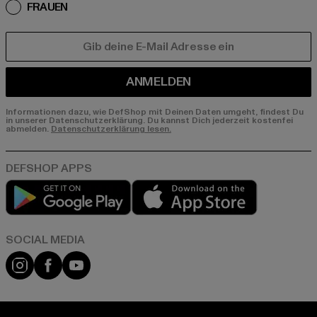
FRAUEN
E-MAIL
ANMELDEN
Informationen dazu, wie DefShop mit Deinen Daten umgeht, findest Du
in unserer Datenschutzerklärung. Du kannst Dich jederzeit kostenfei
abmelden.
Datenschutzerklärung lesen.
Play market
App store
Instagram
Facebook
YouTube