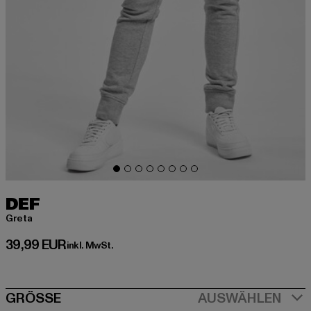
DEF
Greta
Derzeitiger Preis: 39,99 EUR
39,99 EUR
inkl. MwSt.
SIZE
GRÖSSE
AUSWÄHLEN