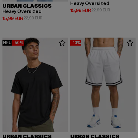
Heavy Oversized
URBAN CLASSICS
Derzeitiger Preis: 15,99 EUR
Aktionspreis: 
15,99 EUR
22,99 EUR
Heavy Oversized
Derzeitiger Preis: 15,99 EUR
Aktionspreis: 22,99 EUR
15,99 EUR
22,99 EUR
NEU
-50%
-13%
URBAN CLASSICS
URBAN CLASSICS