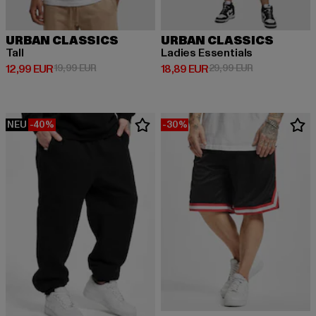
URBAN CLASSICS
URBAN CLASSICS
Tall
Ladies Essentials
Derzeitiger Preis: 12,99 EUR
Aktionspreis: 19,99 EUR
Derzeitiger Preis: 18,89 EUR
Aktionspreis: 
12,99 EUR
19,99 EUR
18,89 EUR
29,99 EUR
NEU
-40%
-30%