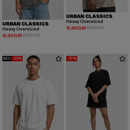
URBAN CLASSICS
Heavy Oversized
URBAN CLASSICS
Derzeitiger Preis: 15,99 EUR
Aktionspreis: 
15,99 EUR
22,99 EUR
Heavy Oversized
Derzeitiger Preis: 15,99 EUR
Aktionspreis: 22,99 EUR
15,99 EUR
22,99 EUR
NEU
-35%
-37%