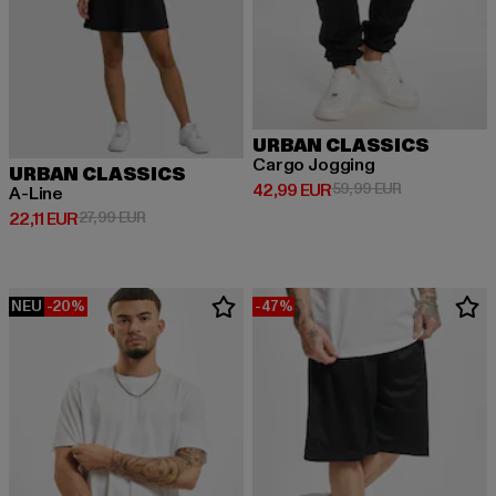
URBAN CLASSICS
Cargo Jogging
URBAN CLASSICS
Derzeitiger Preis: 42,99 EUR
Aktionspreis:
42,99 EUR
59,99 EUR
A-Line
Derzeitiger Preis: 22,11 EUR
Aktionspreis: 27,99 EUR
22,11 EUR
27,99 EUR
NEU
-20%
-47%