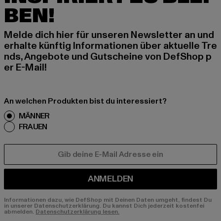
BEN!
Melde dich hier für unseren Newsletter an und
erhalte künftig Informationen über aktuelle Tre
nds, Angebote und Gutscheine von DefShop p
er E-Mail!
An welchen Produkten bist du interessiert?
MÄNNER
FRAUEN
E-MAIL
ANMELDEN
Informationen dazu, wie DefShop mit Deinen Daten umgeht, findest Du
in unserer Datenschutzerklärung. Du kannst Dich jederzeit kostenfei
abmelden.
Datenschutzerklärung lesen.