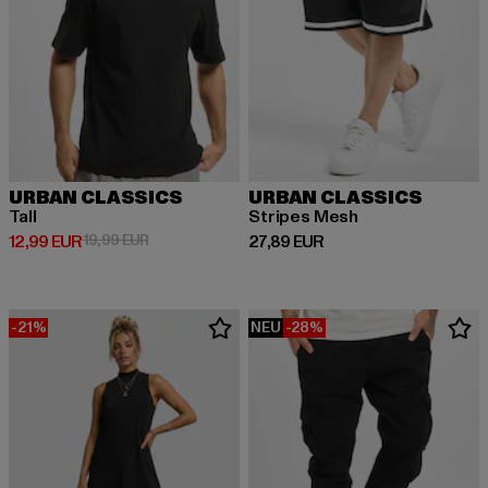
URBAN CLASSICS
URBAN CLASSICS
Tall
Stripes Mesh
Derzeitiger Preis: 12,99 EUR
Aktionspreis: 19,99 EUR
Derzeitiger Preis: 27,89 EUR
12,99 EUR
19,99 EUR
27,89 EUR
-21%
NEU
-28%