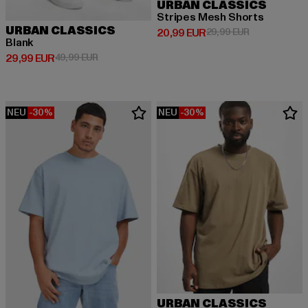
URBAN CLASSICS
Stripes Mesh Shorts
URBAN CLASSICS
Derzeitiger Preis: 20,99 EUR
Aktionspreis:
20,99 EUR
29,99 EUR
Blank
Derzeitiger Preis: 29,99 EUR
Aktionspreis: 49,99 EUR
29,99 EUR
49,99 EUR
NEU
-30%
NEU
-30%
URBAN CLASSICS