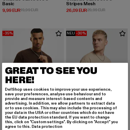
Basic
Stripes Mesh
Derzeitiger Preis: 9,99 EUR
Aktionspreis: 19,99 EUR
Derzeitiger Preis: 26,09 EUR
Aktionspreis:
9,99 EUR
19,99 EUR
26,09 EUR
29,99 EUR
-35%
NEU
-30%
GREAT TO SEE YOU
HERE!
DefShop uses cookies to improve your use experience,
save your preferences, analyse use behaviour and to
provide and measure interest-based contents and
advertising. In addition, we allow partners to extract data
or to use cookies. This may also include the processing of
your data in the USA or other countries which do not have
URBAN CLASSICS
the EU data protection standard. If you want to change
Tall Tee
URBAN CLASSICS
this, click on "Custom settings". By clicking on "Accept" you
Derzeitiger Preis: 12,99 EUR
Aktionspreis: 19,99 EUR
12,99 EUR
19,99 EUR
Heavy Oversized
agree to this.
Data protection