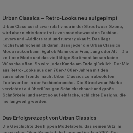
Urban Classics – Retro-Looks neu aufgepimpt
Urban Classics ist zwar relativ neu in der Streetwear-Szene,
wird aber nichtsdestotrotz von modebewussten Fashion-
Lovers und -Addicts rauf und runter gekauft. Das liegt
höchstwahrscheinlich daran, dass jeder die Urban Classics
Mode rocken kann. Egal ob Mann oder Frau, Jung oder Alt – Die
zeitlose Mode und das vielfältige Sortiment lassen keine
Wünsche offen. So wird jeder Kunde am Ende glücklich. Der Mix
aus Retro-Looks aus den 70er-/ 80er-Jahren mit den
saisonalen Trends macht Urban Classics zum absoluten
Topfavoriten in der Fashionbranche. Die Streetwear-Marke
verzichtet auf überflüssigen Schnickschnack und große
Schnörkelei und setzt so auf einfache, schlichte Designs, die
nie langweilig werden.
Das Erfolgsrezept von Urban Classics
Die Geschichte des hippen Modelabels, das seinen Sitz im
hessischen Ober-Ramstadt hat, beginnt im Jahr 2001. Der