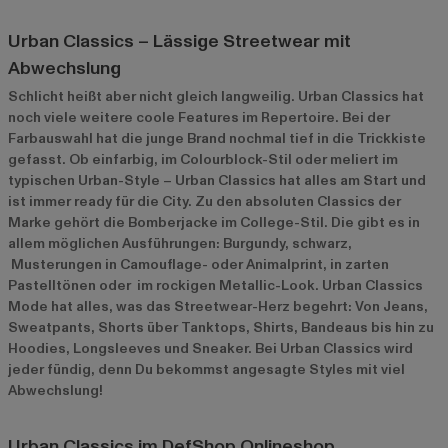
Urban Classics – Lässige Streetwear mit
Abwechslung
Schlicht heißt aber nicht gleich langweilig. Urban Classics hat
noch viele weitere coole Features im Repertoire. Bei der
Farbauswahl hat die junge Brand nochmal tief in die Trickkiste
gefasst. Ob einfarbig, im Colourblock-Stil oder meliert im
typischen Urban-Style – Urban Classics hat alles am Start und
ist immer ready für die City. Zu den absoluten Classics der
Marke gehört die Bomberjacke im College-Stil. Die gibt es in
allem möglichen Ausführungen: Burgundy, schwarz,
Musterungen in Camouflage- oder Animalprint, in zarten
Pastelltönen oder im rockigen Metallic-Look. Urban Classics
Mode hat alles, was das Streetwear-Herz begehrt: Von Jeans,
Sweatpants, Shorts über Tanktops, Shirts, Bandeaus bis hin zu
Hoodies, Longsleeves und Sneaker. Bei Urban Classics wird
jeder fündig, denn Du bekommst angesagte Styles mit viel
Abwechslung!
Urban Classics im DefShop Onlineshop