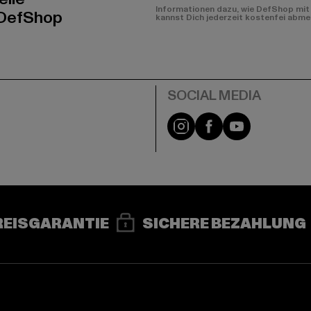
Informationen dazu, wie DefShop mit 
 DefShop
kannst Dich jederzeit kostenfei abme
e
Instagram
Facebook
YouTube
REISGARANTIE
SICHERE BEZAHLUNG