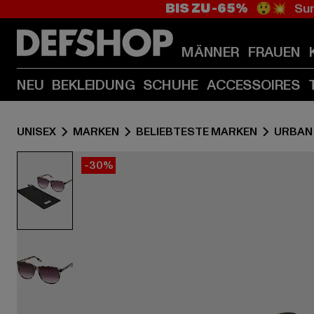
BIS ZU -65%
😲💥 Sum
MÄNNER
FRAUEN
NEU
BEKLEIDUNG
SCHUHE
ACCESSOIRES
UNISEX
MARKEN
BELIEBTESTE MARKEN
URBAN
-30%