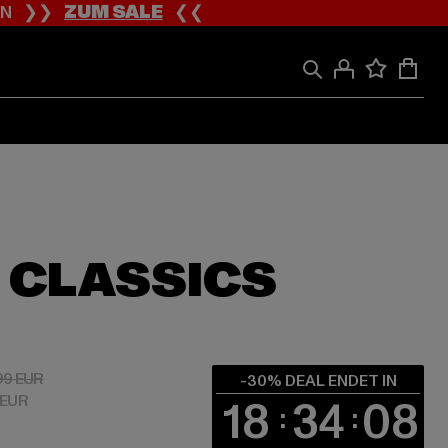
ION ❯❯
ZUM SALE
❮❮
 CLASSICS
 6,99 EUR
Aktionspreis: 9,99 EUR
99 EUR
-30% DEAL ENDET IN
 EUR
18
34
07