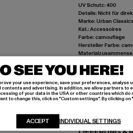
UV Schutz: 400
Details: Nicht für dire
Marke: Urban Classic
Kat.: Accessoires
Farbe: camouflage
Hersteller Farbe: cam
Materialzusammenset
Art.Nr: TB3717-00464
O SEE YOU HERE!
Hersteller: TB Intern
rove your use experience, save your preferences, analyse u
Dr.-Robert-Murjahn-S
ontents and advertising. In addition, we allow partners to e
ocessing of your data in the USA or other countries which do 
ant to change this, click on "Custom settings". By clicking on 
GRÖSSE 
PFLEGEHINWE
ACCEPT
INDIVIDUAL SETTINGS
LIEFERUNG &