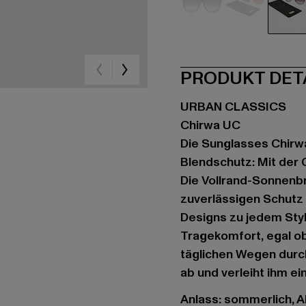
schwarz
braun
ca
PRODUKT DET
URBAN CLASSICS
Chirwa UC
Die Sunglasses Chirwa
Blendschutz: Mit der 
Die Vollrand-Sonnenbr
zuverlässigen Schutz
Designs zu jedem Styl
Tragekomfort, egal ob
täglichen Wegen durch
ab und verleiht ihm ei
Anlass: sommerlich, Al