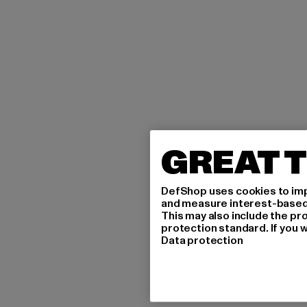
GREAT T
DefShop uses cookies to imp
and measure interest-based c
This may also include the pr
protection standard. If you w
Data protection