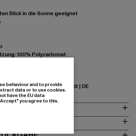
kten Blick in die Sonne geeignet
s
o
zung: 100% Polycarbonat
ational GmbH |
info@tbint.de
se behaviour and to provide
traße 7 | 64372 Ober-Ramstadt | DE
xtract data or to use cookies.
not have the EU data
"Accept" you agree to this.
& PASSFORM
ISE
 RÜCKGABE