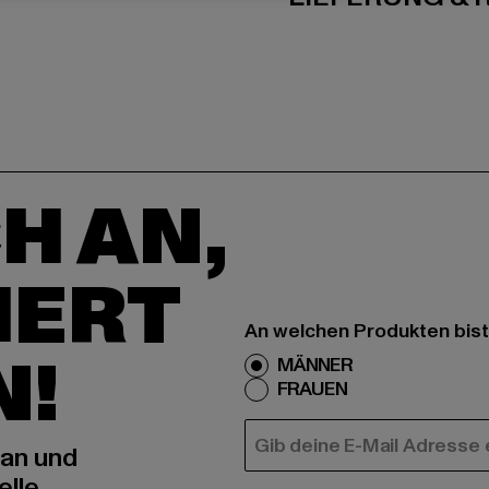
H AN,
IERT
An welchen Produkten bist
N!
MÄNNER
FRAUEN
E-MAIL
 an und
elle