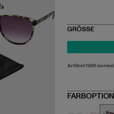
SIZE
GRÖSSE
Artikel fällt norma
FARBOPTIO