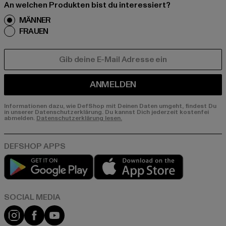
An welchen Produkten bist du interessiert?
MÄNNER
FRAUEN
E-MAIL
ANMELDEN
Informationen dazu, wie DefShop mit Deinen Daten umgeht, findest Du
in unserer Datenschutzerklärung. Du kannst Dich jederzeit kostenfei
abmelden.
Datenschutzerklärung lesen.
Play market
App store
Instagram
Facebook
YouTube