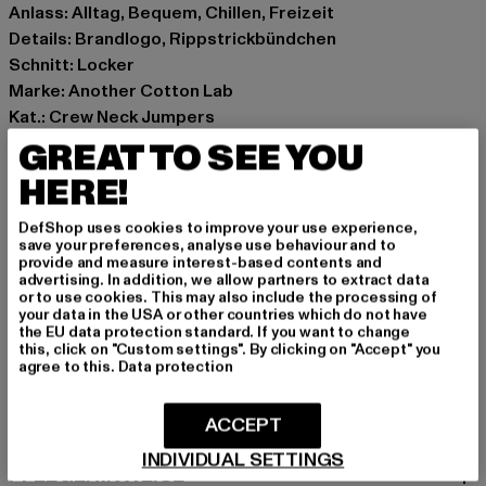
Anlass: Alltag, Bequem, Chillen, Freizeit
Details: Brandlogo, Rippstrickbündchen
Schnitt: Locker
Marke: Another Cotton Lab
Kat.: Crew Neck Jumpers
Farbe: grün
GREAT TO SEE YOU
Hersteller Farbe: bottle green
HERE!
Materialzusammensetzung: 92% Baumwolle, 8%
Elasthan
DefShop uses cookies to improve your use experience,
save your preferences, analyse use behaviour and to
Art.Nr: PD00010511-03447
provide and measure interest-based contents and
advertising. In addition, we allow partners to extract data
or to use cookies. This may also include the processing of
Hersteller: Urban Styles Agency GmbH & Co. KG |
your data in the USA or other countries which do not have
agentur@urbanstylesagency.com
the EU data protection standard. If you want to change
this, click on "Custom settings". By clicking on "Accept" you
Schanzenstraße 41 | 51063 Köln | DE
agree to this.
Data protection
GRÖSSE & PASSFORM
ACCEPT
INDIVIDUAL SETTINGS
PFLEGEHINWEISE