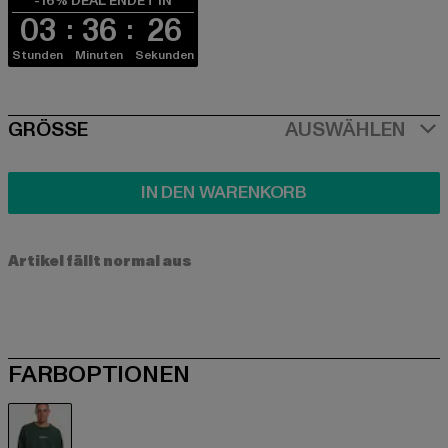
-16% DEAL ENDET IN
03
36
26
Stunden
Minuten
Sekunden
SIZE
GRÖSSE
AUSWÄHLEN
IN DEN WARENKORB
Artikel fällt normal aus
FARBOPTIONEN