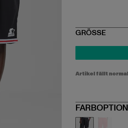
SIZE
GRÖSSE
Artikel fällt norma
FARBOPTIO