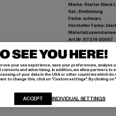
Marke: Starter Black 
Kat.: Bekleidung
Farbe: schwarz
Hersteller Farbe: blac
Materialzusammenset
Art.Nr: ST374-00007
O SEE YOU HERE!
Hersteller: TB Intern
Dr.-Robert-Murjahn-S
rove your use experience, save your preferences, analyse u
ontents and advertising. In addition, we allow partners to e
ocessing of your data in the USA or other countries which do 
GRÖSSE 
ant to change this, click on "Custom settings". By clicking on 
PFLEGEHINWE
ACCEPT
INDIVIDUAL SETTINGS
LIEFERUNG &