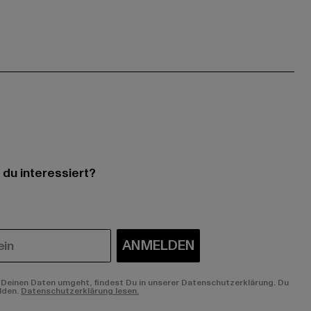
 du interessiert?
ANMELDEN
Deinen Daten umgeht, findest Du in unserer Datenschutzerklärung. Du
lden.
Datenschutzerklärung lesen.