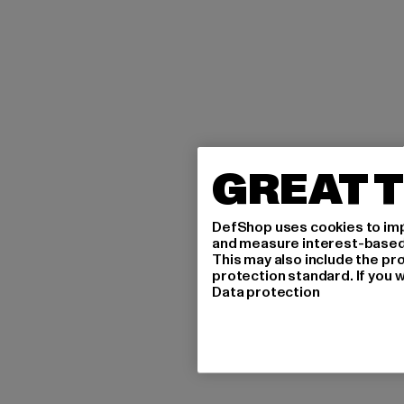
GREAT T
DefShop uses cookies to imp
and measure interest-based c
This may also include the pr
protection standard. If you w
Data protection