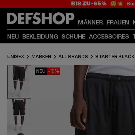
BIS ZU -65%
😲💥 Sum
MÄNNER
FRAUEN
NEU
BEKLEIDUNG
SCHUHE
ACCESSOIRES
UNISEX
MARKEN
ALL BRANDS
STARTER BLACK
NEU
-10%