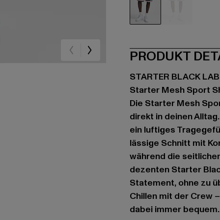
schwarz
rot
PRODUKT DET
STARTER BLACK LAB
Starter Mesh Sport S
Die Starter Mesh Spor
direkt in deinen Allta
ein luftiges Tragegefü
lässige Schnitt mit Ko
während die seitliche
dezenten Starter Blac
Statement, ohne zu ü
Chillen mit der Crew 
dabei immer bequem.