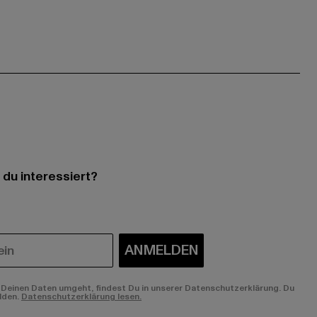
 du interessiert?
ANMELDEN
Deinen Daten umgeht, findest Du in unserer Datenschutzerklärung. Du
lden.
Datenschutzerklärung lesen.