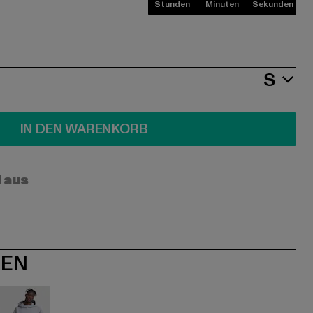
Stunden
Minuten
Sekunden
S
IN DEN WARENKORB
l aus
NEN