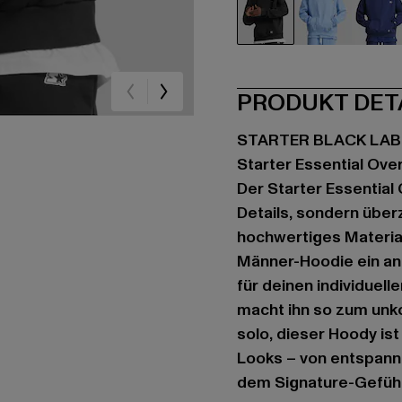
schwarz
blau
bla
PRODUKT DET
STARTER BLACK LAB
Starter Essential Ove
Der Starter Essential
Details, sondern über
hochwertiges Material
Männer-Hoodie ein a
für deinen individuelle
macht ihn so zum unko
solo, dieser Hoody ist
Looks – von entspannt 
dem Signature-Gefühl 