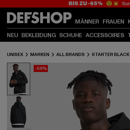
BIS ZU -65%
😲💥 Sum
MÄNNER
FRAUEN
NEU
BEKLEIDUNG
SCHUHE
ACCESSOIRES
UNISEX
MARKEN
ALL BRANDS
STARTER BLACK
-59%