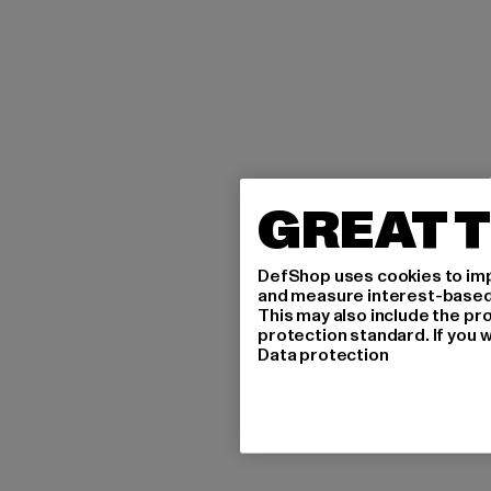
GREAT T
DefShop uses cookies to imp
and measure interest-based c
This may also include the pr
protection standard. If you w
Data protection