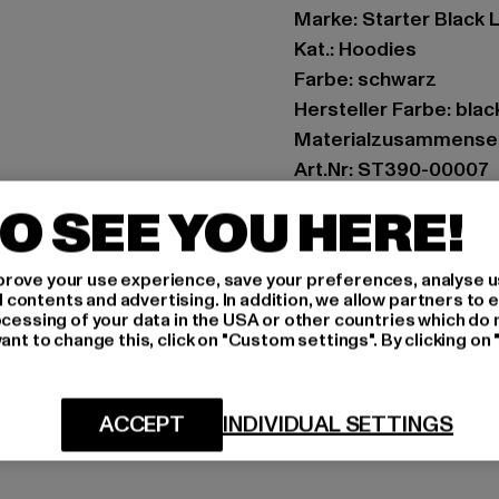
Marke: Starter Black 
Kat.: Hoodies
Farbe: schwarz
Hersteller Farbe: blac
Materialzusammense
Art.Nr: ST390-00007
O SEE YOU HERE!
Hersteller: TB Intern
Dr.-Robert-Murjahn-S
rove your use experience, save your preferences, analyse u
ontents and advertising. In addition, we allow partners to e
ocessing of your data in the USA or other countries which do 
GRÖSSE 
ant to change this, click on "Custom settings". By clicking on 
PFLEGEHINWE
ACCEPT
INDIVIDUAL SETTINGS
LIEFERUNG &