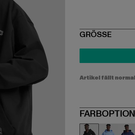
SIZE
GRÖSSE
Artikel fällt norma
FARBOPTIO