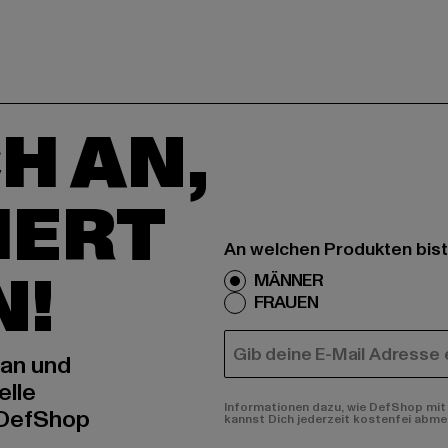
H AN,
IERT
An welchen Produkten bist
N!
MÄNNER
FRAUEN
E-MAIL
 an und
elle
Informationen dazu, wie DefShop mit 
 DefShop
kannst Dich jederzeit kostenfei abme