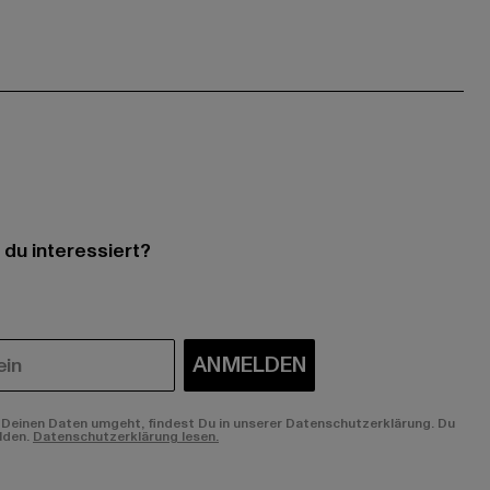
 du interessiert?
ANMELDEN
Deinen Daten umgeht, findest Du in unserer Datenschutzerklärung. Du
lden.
Datenschutzerklärung lesen.