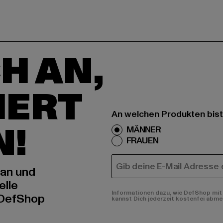
H AN,
IERT
An welchen Produkten bist
N!
MÄNNER
FRAUEN
E-MAIL
 an und
elle
Informationen dazu, wie DefShop mit 
 DefShop
kannst Dich jederzeit kostenfei abme