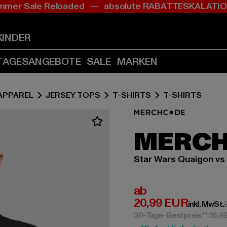
mer Sale Reloaded — absolute RABATTESKALAT
Zum
Zum
Inhalt
Fußzeile
springen
springen
KINDER
(Enter
(Enter
drücken)
drücken)
TAGESANGEBOTE
SALE
MARKEN
APPAREL
JERSEY TOPS
T-SHIRTS
T-SHIRTS
MERC
Star Wars Quaigon vs
Derzeitiger Preis:
ab
20,99 EUR
inkl. MwSt.
30-Tage-Bestpreis**: 16,9