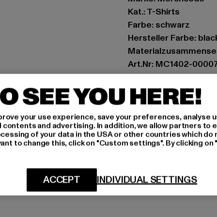
Kat.: T-Shirts
Farbe: schwarz
Hersteller Farbe: blac
Materialzusammense
Art.Nr: MC1402-0000
O SEE YOU HERE!
Hersteller: TB Intern
Dr.-Robert-Murjahn-S
rove your use experience, save your preferences, analyse u
ontents and advertising. In addition, we allow partners to e
GRÖSSE 
ocessing of your data in the USA or other countries which do 
ant to change this, click on "Custom settings". By clicking on 
PFLEGEHINWE
LIEFERUNG &
ACCEPT
INDIVIDUAL SETTINGS