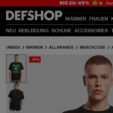
BIS ZU -65%
😲💥 Sum
MÄNNER
FRAUEN
NEU
BEKLEIDUNG
SCHUHE
ACCESSOIRES
UNISEX
MARKEN
ALL BRANDS
MERCHCODE
-16%