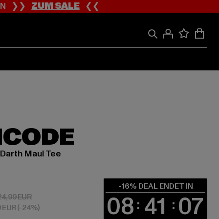
ION ❯❯
ZUM SALE
❮❮
HCODE
 Darth Maul Tee
 ab 20,99 EUR
-16% DEAL ENDET IN
08
41
06
Aktionspreis: 24,99 EUR
24,99 EUR
9 EUR
(-24%)