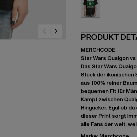
schwarz
PRODUKT DET
MERCHCODE
Star Wars Quaigon vs
Das Star Wars Quaigo
Stück der ikonischen S
aus 100% reiner Baumw
bequemen Fit für Män
Kampf zwischen Quaig
Hingucker. Egal ob du
dieser Print sorgt im
alle Fans der weit, we
Marke: Merchcode