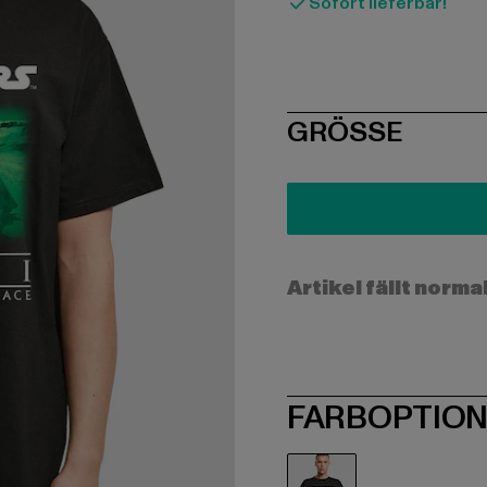
Sofort lieferbar!
SIZE
GRÖSSE
Artikel fällt norma
FARBOPTIO