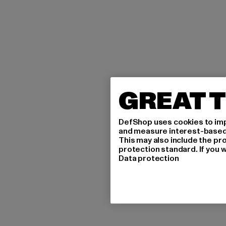
GREAT T
DefShop uses cookies to imp
and measure interest-based c
This may also include the pr
protection standard. If you w
Data protection