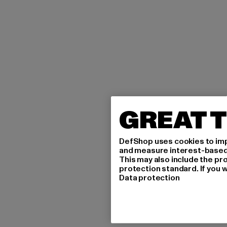
GREAT T
DefShop uses cookies to imp
and measure interest-based c
This may also include the pr
protection standard. If you w
Data protection