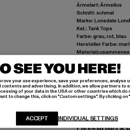
Ärmelart: Ärmellos
Schnitt: schmal
Marke: Lonsdale Lon
Kat.: Tank Tops
Farbe: grau, rot, blau
Hersteller Farbe: mar
Materialzusammense
Art.Nr: 114758-15472
O SEE YOU HERE!
Hersteller: Punch Gm
rove your use experience, save your preferences, analyse u
Im Taubental 15a | 41
ontents and advertising. In addition, we allow partners to e
ocessing of your data in the USA or other countries which do 
ant to change this, click on "Custom settings". By clicking on 
GRÖSSE 
PFLEGEHINWE
ACCEPT
INDIVIDUAL SETTINGS
LIEFERUNG &