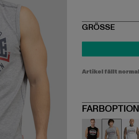
SIZE
GRÖSSE
Artikel fällt norma
FARBOPTIO