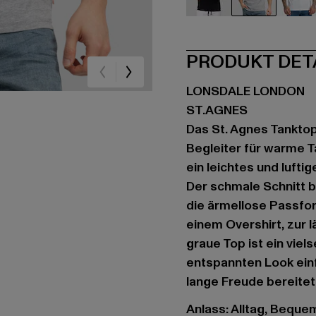
schwarz
grau
we
PRODUKT DET
LONSDALE LONDON
ST.AGNES
Das St. Agnes Tanktop
Begleiter für warme T
ein leichtes und luft
Der schmale Schnitt 
die ärmellose Passfor
einem Overshirt, zur 
graue Top ist ein viel
entspannten Look einf
lange Freude bereitet
Anlass: Alltag, Bequem,