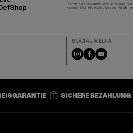
Informationen dazu, wie DefShop mit 
 DefShop
kannst Dich jederzeit kostenfei abme
e
Instagram
Facebook
YouTube
REISGARANTIE
SICHERE BEZAHLUNG