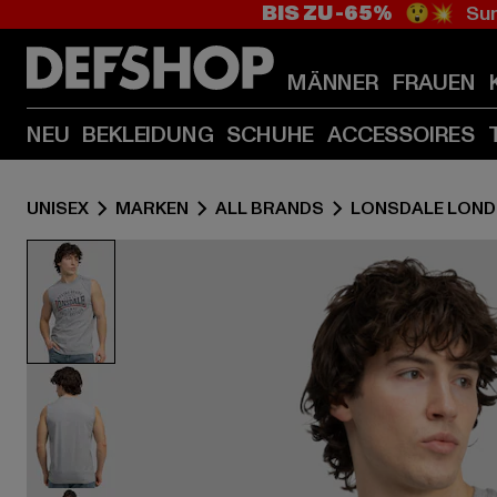
BIS ZU -65%
😲💥 Sum
MÄNNER
FRAUEN
NEU
BEKLEIDUNG
SCHUHE
ACCESSOIRES
UNISEX
MARKEN
ALL BRANDS
LONSDALE LON