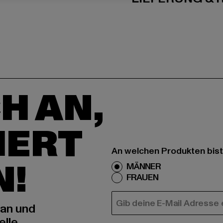
H AN,
IERT
An welchen Produkten bist
N!
MÄNNER
FRAUEN
E-MAIL
 an und
elle