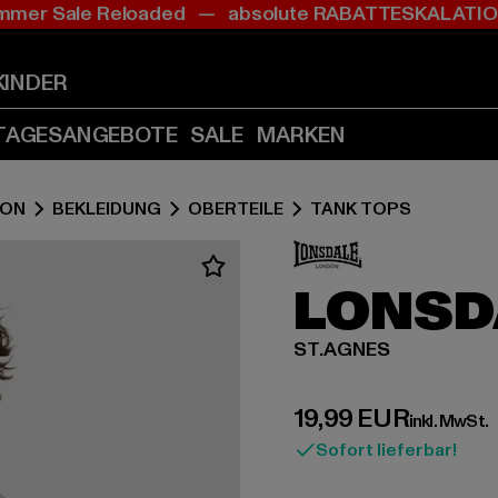
mer Sale Reloaded — absolute RABATTESKALAT
Zum
Zum
Inhalt
Fußzeile
springen
springen
KINDER
(Enter
(Enter
drücken)
drücken)
TAGESANGEBOTE
SALE
MARKEN
DON
BEKLEIDUNG
OBERTEILE
TANK TOPS
LONSD
ST.AGNES
Derzeitiger Preis:
19,99 EUR
inkl. MwSt.
Sofort lieferbar!