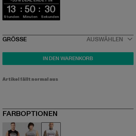
-33% DEAL ENDET IN
13
50
29
Stunden
Minuten
Sekunden
SIZE
GRÖSSE
AUSWÄHLEN
IN DEN WARENKORB
Artikel fällt normal aus
FARBOPTIONEN