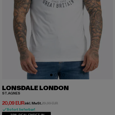
LONSDALE LONDON
ST.AGNES
Derzeitiger Preis: 20,09 EUR
20,09 EUR
Aktionspreis: 29,99 EUR
inkl. MwSt.
29,99 EUR
Sofort lieferbar!