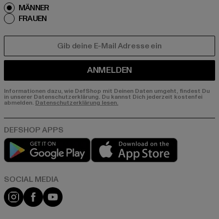
MÄNNER
FRAUEN
E-MAIL
ANMELDEN
Informationen dazu, wie DefShop mit Deinen Daten umgeht, findest Du
in unserer Datenschutzerklärung. Du kannst Dich jederzeit kostenfei
abmelden.
Datenschutzerklärung lesen.
Play market
App store
Instagram
Facebook
YouTube