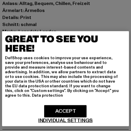
Anlass: Alltag, Bequem, Chillen, Freizeit
Ärmelart: Ärmellos
Details: Print
Schnitt: schmal
Marke: Lonsdale London
GREAT TO SEE YOU
Kat.: Tank Tops
HERE!
Farbe: weiß
Hersteller Farbe: white
DefShop uses cookies to improve your use experience,
Materialzusammensetzung: 100% Baumwolle
save your preferences, analyse use behaviour and to
Art.Nr: 114758-00220
provide and measure interest-based contents and
advertising. In addition, we allow partners to extract data
or to use cookies. This may also include the processing of
Hersteller: Punch GmbH |
info@punch-gmbh.de
your data in the USA or other countries which do not have
the EU data protection standard. If you want to change
Im Taubental 15a | 41468 Neuss | DE
this, click on "Custom settings". By clicking on "Accept" you
agree to this.
Data protection
GRÖSSE & PASSFORM
ACCEPT
INDIVIDUAL SETTINGS
PFLEGEHINWEISE