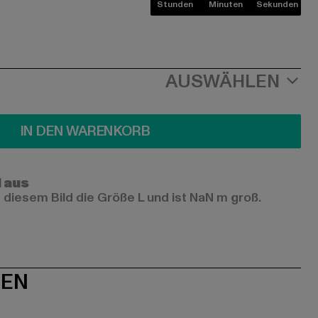
Stunden
Minuten
Sekunden
AUSWÄHLEN
IN DEN WARENKORB
l aus
 diesem Bild die Größe L und ist NaN m groß.
NEN