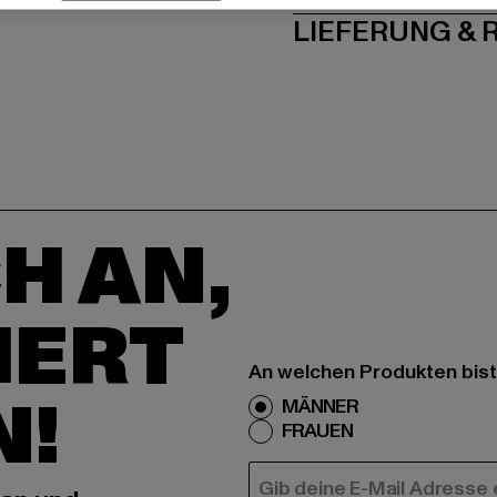
LIEFERUNG &
H AN,
IERT
An welchen Produkten bist
N!
MÄNNER
FRAUEN
E-MAIL