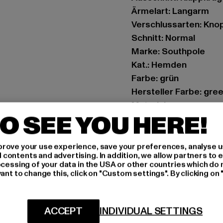
Ärmelart: Langarm
Verschlussarten: Knop
Schnitt: Normal
Marke: Southpole
Kat.: Hemden
Farbe: grün
Hersteller Farbe: gre
Materialzusammense
O SEE YOU HERE!
Art.Nr: SP029-00110
Hersteller: TB Intern
rove your use experience, save your preferences, analyse u
ontents and advertising. In addition, we allow partners to e
Dr.-Robert-Murjahn-S
ocessing of your data in the USA or other countries which do 
ant to change this, click on "Custom settings". By clicking on 
GRÖSSE 
ACCEPT
INDIVIDUAL SETTINGS
PFLEGEHINWE