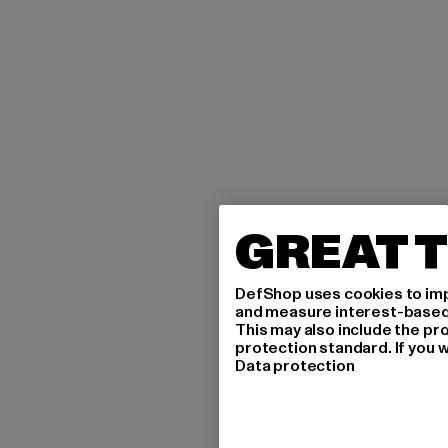
GREAT T
DefShop uses cookies to imp
and measure interest-based c
This may also include the pr
protection standard. If you w
Data protection