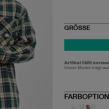
SIZE
GRÖSSE
Artikel fällt norma
Unser Model trägt auf
FARBOPTIO