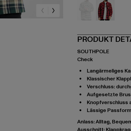
grün
rot
PRODUKT DET
SOUTHPOLE
Check
langärmeliges K
klassischer Klap
Verschluss: durc
aufgesetzte Bru
Knopfverschluss
lässige Passfor
Anlass: Alltag, Bequem,
Ausschnitt: Klappkra