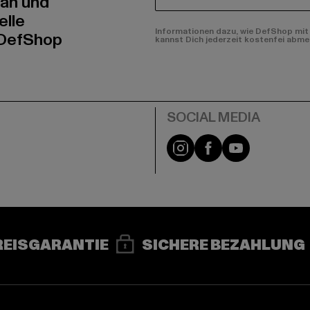
 an und
elle
Informationen dazu, wie DefShop mit 
 DefShop
kannst Dich jederzeit kostenfei abme
e
Instagram
Facebook
YouTube
REISGARANTIE
SICHERE BEZAHLUNG