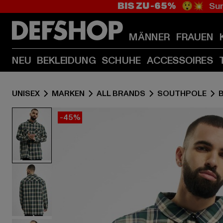
BIS ZU -65%
😲💥 Sum
MÄNNER
FRAUEN
NEU
BEKLEIDUNG
SCHUHE
ACCESSOIRES
UNISEX
MARKEN
ALL BRANDS
SOUTHPOLE
-45%