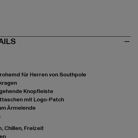
AILS
arohemd für Herren von Southpole
pkragen
hgehende Knopfleiste
sttaschen mit Logo-Patch
 am Ärmelende
m
 Chillen, Freizeit
gen